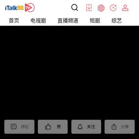
首页
电视剧
直播频道
短剧
综艺
电
北美
>
娱乐
>
请问今晚住谁家
评论
赞
关注
分享