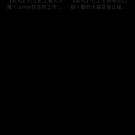
【彰化】打工史上最大灾
【彰化】打工王窦哥狂凸
难！Junior狂言呛工作轻
槌！翻炒大锅菜竟让锅铲
松惨遭烫伤！黄镫辉竟用
断头！嫁接土芭乐折断枝
剪刀刺伤老板？！田中
干挨轰;不是说很会！北
评论
【请问 今晚住谁家】
斗【请问 今晚住谁家】
20230725 EP788
20230724 EP787
您还没有登录，请先登录
【南投】三兄妹探访创意
丫头深入深山找商机！当
登录
料理！丫头徒手采火龙果
众下订神祕水果味茶叶！
吓坏老板！做特色珍珠凸
采收香蕉竟遭叶片打脸险
槌让众人笑翻！?水里
昏厥？！竹山【请问 今
【请问 今晚住谁家】
晚住谁家】20230719
最新评论
最热
/
最新
20230720 EP786
EP785
快来抢沙发～
【彰化】打工团采收在地
【彰化】鹿希派挑战硬派
巨峰葡萄！窦智孔卡关遭
打工！摘神秘果遭蚊虫叮
呛「没头脑」！黄镫辉自
咬狂吞柠檬片！「鲎壳」
做「土耳其披萨」众人笑
炒面爆汗险将右手蒸