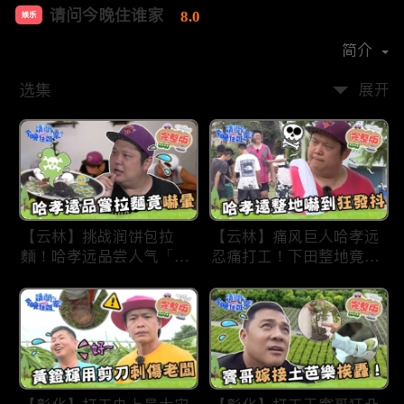
请问今晚住谁家
8.0
娱乐
首播时间：
2020-09
简介
选集
展开
【云林】挑战润饼包拉
【云林】痛风巨人哈孝远
麵！哈孝远品尝人气「青
忍痛打工！下田整地竟吓
蛙拉面」当场吓晕！不听
到狂发抖怕被冲走！惨遭
解释乱剪生菜让老板超崩
一典兄弟恶整全身烂
溃！?林内【请问 今晚住
泥？！林内【请问 今晚
谁家】20230727 EP790
住谁家】