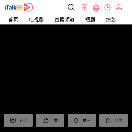
首页
电视剧
直播频道
短剧
综艺
电
北美
>
娱乐
>
请问今晚住谁家
评论
赞
关注
分享