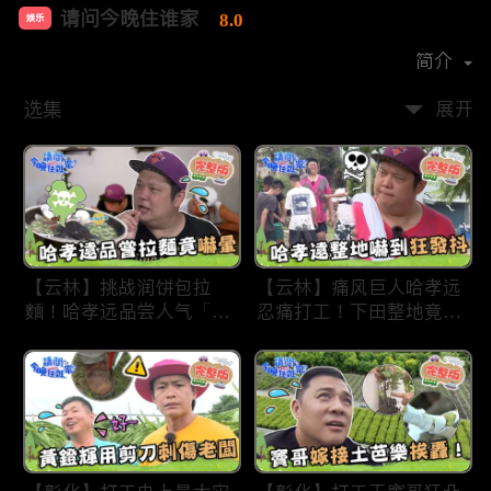
请问今晚住谁家
8.0
娱乐
首播时间：
2020-09
简介
选集
展开
【云林】挑战润饼包拉
【云林】痛风巨人哈孝远
麵！哈孝远品尝人气「青
忍痛打工！下田整地竟吓
蛙拉面」当场吓晕！不听
到狂发抖怕被冲走！惨遭
解释乱剪生菜让老板超崩
一典兄弟恶整全身烂
溃！?林内【请问 今晚住
泥？！林内【请问 今晚
谁家】20230727 EP790
住谁家】