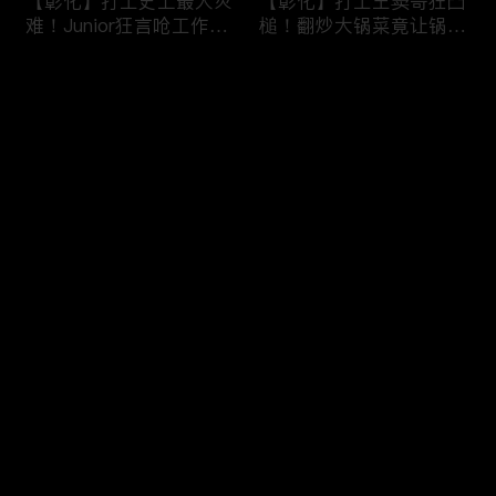
【彰化】打工史上最大灾
【彰化】打工王窦哥狂凸
难！Junior狂言呛工作轻
槌！翻炒大锅菜竟让锅铲
松惨遭烫伤！黄镫辉竟用
断头！嫁接土芭乐折断枝
剪刀刺伤老板？！田中
干挨轰;不是说很会！北
评论
【请问 今晚住谁家】
斗【请问 今晚住谁家】
20230725 EP788
20230724 EP787
您还没有登录，请先登录
【南投】三兄妹探访创意
丫头深入深山找商机！当
登录
料理！丫头徒手采火龙果
众下订神祕水果味茶叶！
吓坏老板！做特色珍珠凸
采收香蕉竟遭叶片打脸险
槌让众人笑翻！?水里
昏厥？！竹山【请问 今
【请问 今晚住谁家】
晚住谁家】20230719
最新评论
最热
/
最新
20230720 EP786
EP785
快来抢沙发～
【彰化】打工团采收在地
【彰化】鹿希派挑战硬派
巨峰葡萄！窦智孔卡关遭
打工！摘神秘果遭蚊虫叮
呛「没头脑」！黄镫辉自
咬狂吞柠檬片！「鲎壳」
做「土耳其披萨」众人笑
炒面爆汗险将右手蒸