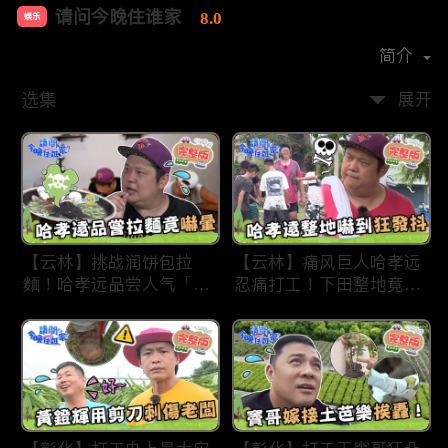
请问今晚住谁家
8.0
娱乐
首播时间：
2020-09
简介
选集
展开
【云林】挑战润饼包拉
【云林】痛风巨人哈孝远
麵！哈孝远品尝人气「青
忍痛打工！下田整地竟吓
蛙拉面」当场吓晕！不听
到狂发抖怕被冲走！惨遭
解释乱剪生菜让老板超崩
一典兄弟恶整全身烂
溃！?林内【请问 今晚住
泥？！林内【请问 今晚
谁家】20230727 EP790
住谁家】