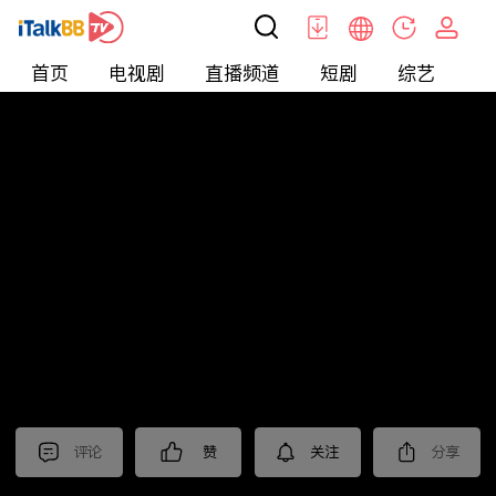
首页
电视剧
直播频道
短剧
综艺
电
北美
>
娱乐
>
请问今晚住谁家
评论
赞
关注
分享