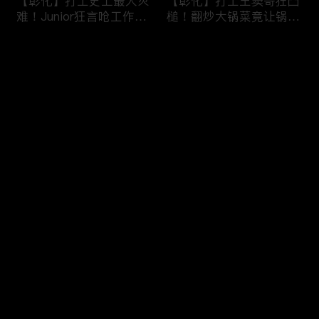
【彰化】打工史上最大灾
【彰化】打工王窦哥狂凸
难！Junior狂言呛工作轻
槌！翻炒大锅菜竟让锅铲
松惨遭烫伤！黄镫辉竟用
断头！嫁接土芭乐折断枝
剪刀刺伤老板？！田中
干挨轰;不是说很会！北
评论
【请问 今晚住谁家】
斗【请问 今晚住谁家】
20230725 EP788
20230724 EP787
您还没有登录，请先登录
【南投】三兄妹探访创意
丫头深入深山找商机！当
登录
料理！丫头徒手采火龙果
众下订神祕水果味茶叶！
吓坏老板！做特色珍珠凸
采收香蕉竟遭叶片打脸险
槌让众人笑翻！?水里
昏厥？！竹山【请问 今
【请问 今晚住谁家】
晚住谁家】20230719
最新评论
最热
/
最新
20230720 EP786
EP785
快来抢沙发～
【彰化】打工团采收在地
【彰化】鹿希派挑战硬派
巨峰葡萄！窦智孔卡关遭
打工！摘神秘果遭蚊虫叮
呛「没头脑」！黄镫辉自
咬狂吞柠檬片！「鲎壳」
做「土耳其披萨」众人笑
炒面爆汗险将右手蒸