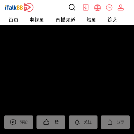
首页
电视剧
直播频道
短剧
综艺
电
北美
>
娱乐
>
请问今晚住谁家
评论
赞
关注
分享