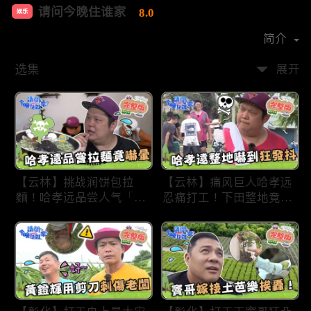
请问今晚住谁家
8.0
娱乐
首播时间：
2020-09
简介
选集
展开
【云林】挑战润饼包拉
【云林】痛风巨人哈孝远
麵！哈孝远品尝人气「青
忍痛打工！下田整地竟吓
蛙拉面」当场吓晕！不听
到狂发抖怕被冲走！惨遭
解释乱剪生菜让老板超崩
一典兄弟恶整全身烂
溃！?林内【请问 今晚住
泥？！林内【请问 今晚
谁家】20230727 EP790
住谁家】