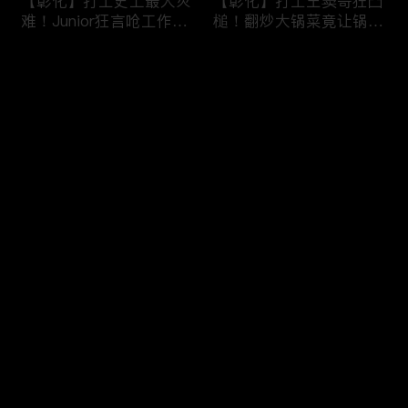
【彰化】打工史上最大灾
【彰化】打工王窦哥狂凸
难！Junior狂言呛工作轻
槌！翻炒大锅菜竟让锅铲
松惨遭烫伤！黄镫辉竟用
断头！嫁接土芭乐折断枝
剪刀刺伤老板？！田中
干挨轰;不是说很会！北
评论
【请问 今晚住谁家】
斗【请问 今晚住谁家】
20230725 EP788
20230724 EP787
您还没有登录，请先登录
【南投】三兄妹探访创意
丫头深入深山找商机！当
登录
料理！丫头徒手采火龙果
众下订神祕水果味茶叶！
吓坏老板！做特色珍珠凸
采收香蕉竟遭叶片打脸险
槌让众人笑翻！?水里
昏厥？！竹山【请问 今
【请问 今晚住谁家】
晚住谁家】20230719
最新评论
最热
/
最新
20230720 EP786
EP785
快来抢沙发～
【彰化】打工团采收在地
【彰化】鹿希派挑战硬派
巨峰葡萄！窦智孔卡关遭
打工！摘神秘果遭蚊虫叮
呛「没头脑」！黄镫辉自
咬狂吞柠檬片！「鲎壳」
做「土耳其披萨」众人笑
炒面爆汗险将右手蒸