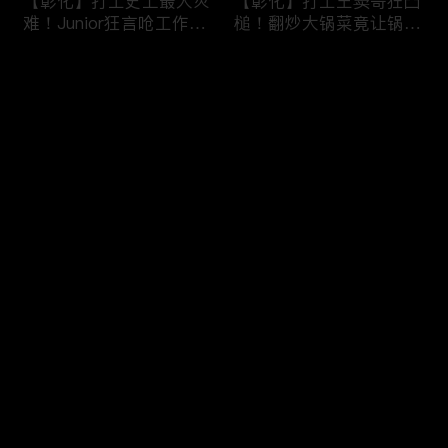
【彰化】打工史上最大灾
【彰化】打工王窦哥狂凸
难！Junior狂言呛工作轻
槌！翻炒大锅菜竟让锅铲
松惨遭烫伤！黄镫辉竟用
断头！嫁接土芭乐折断枝
剪刀刺伤老板？！田中
干挨轰;不是说很会！北
评论
【请问 今晚住谁家】
斗【请问 今晚住谁家】
20230725 EP788
20230724 EP787
您还没有登录，请先登录
【南投】三兄妹探访创意
丫头深入深山找商机！当
登录
料理！丫头徒手采火龙果
众下订神祕水果味茶叶！
吓坏老板！做特色珍珠凸
采收香蕉竟遭叶片打脸险
槌让众人笑翻！?水里
昏厥？！竹山【请问 今
【请问 今晚住谁家】
晚住谁家】20230719
最新评论
最热
/
最新
20230720 EP786
EP785
快来抢沙发～
【彰化】打工团采收在地
【彰化】鹿希派挑战硬派
巨峰葡萄！窦智孔卡关遭
打工！摘神秘果遭蚊虫叮
呛「没头脑」！黄镫辉自
咬狂吞柠檬片！「鲎壳」
做「土耳其披萨」众人笑
炒面爆汗险将右手蒸