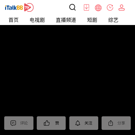
首页
电视剧
直播频道
短剧
综艺
电
北美
>
娱乐
>
请问今晚住谁家
评论
赞
关注
分享