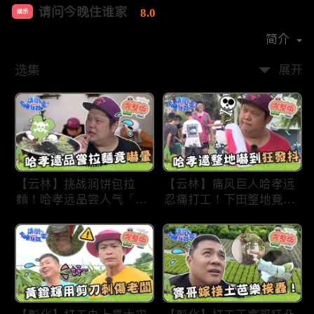
请问今晚住谁家
8.0
娱乐
首播时间：
2020-09
简介
选集
展开
【云林】挑战润饼包拉
【云林】痛风巨人哈孝远
麵！哈孝远品尝人气「青
忍痛打工！下田整地竟吓
蛙拉面」当场吓晕！不听
到狂发抖怕被冲走！惨遭
解释乱剪生菜让老板超崩
一典兄弟恶整全身烂
溃！?林内【请问 今晚住
泥？！林内【请问 今晚
谁家】20230727 EP790
住谁家】