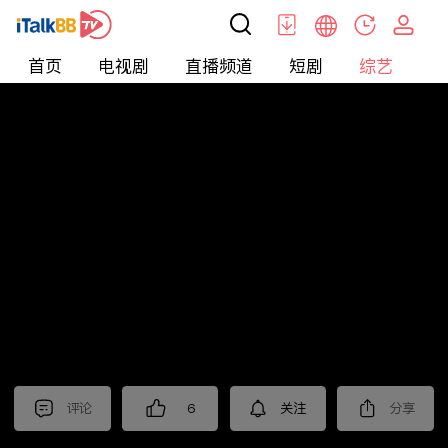
首页
电视剧
直播频道
短剧
综艺
电
综艺
>
真人秀
>
小姐不熙娣2025
评论
6
关注
分享