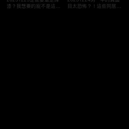
漆？我想要的寵不是這
目太恐怖？！這些同居真
種！
相讓人想哭？！
评论
您还没有登录，请先登录
20251223今天不想當乖
20251219噓！這些秘密
登录
乖牌？這不是我認識的哥
要爛在心裡！一旦說出口
姐們！
婚姻會決裂？
最新评论
最热
/
最新
快来抢沙发～
20251218連自己都養不
20251217出遊不是我一
活了！少女媽媽們能養小
個人的事！說好的分工合
孩嗎？
作呢？