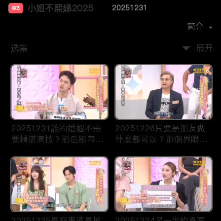
小姐不熙娣2025
20251231
综艺
主演：
徐熙娣
简介
选集
展开
20251231誰的婚姻不需
20251226只要是朋友做
要精湛演技？影后影帝應
什麼都可以？那個界限讓
該頒給你！
人誤會！
20251225是寵妻還是掉
20251224另一半的真面