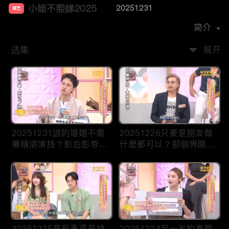
小姐不熙娣2025
20251231
综艺
主演：
徐熙娣
简介
选集
展开
20251231誰的婚姻不需
20251226只要是朋友做
要精湛演技？影后影帝應
什麼都可以？那個界限讓
該頒給你！
人誤會！
20251225是寵妻還是掉
20251224另一半的真面