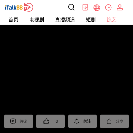
首页
电视剧
直播频道
短剧
综艺
电
综艺
>
真人秀
>
小姐不熙娣2025
评论
6
关注
分享