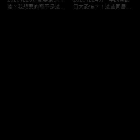
漆？我想要的寵不是這
目太恐怖？！這些同居真
種！
相讓人想哭？！
评论
您还没有登录，请先登录
20251223今天不想當乖
20251219噓！這些秘密
登录
乖牌？這不是我認識的哥
要爛在心裡！一旦說出口
姐們！
婚姻會決裂？
最新评论
最热
/
最新
快来抢沙发～
20251218連自己都養不
20251217出遊不是我一
活了！少女媽媽們能養小
個人的事！說好的分工合
孩嗎？
作呢？