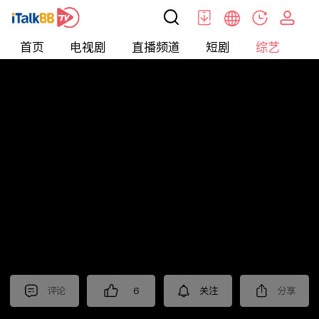
首页
电视剧
直播频道
短剧
综艺
电
综艺
>
真人秀
>
小姐不熙娣2025
评论
6
关注
分享