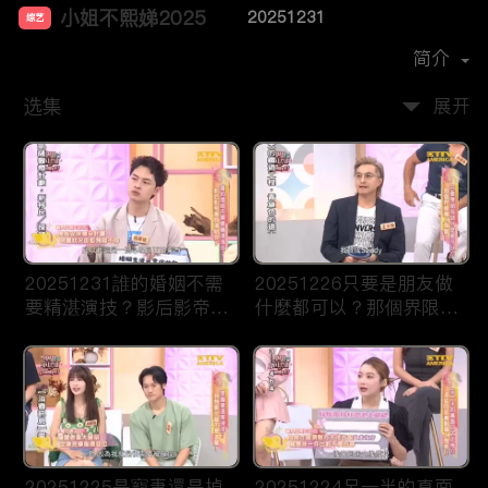
小姐不熙娣2025
20251231
综艺
主演：
徐熙娣
简介
选集
展开
20251231誰的婚姻不需
20251226只要是朋友做
要精湛演技？影后影帝應
什麼都可以？那個界限讓
該頒給你！
人誤會！
20251225是寵妻還是掉
20251224另一半的真面