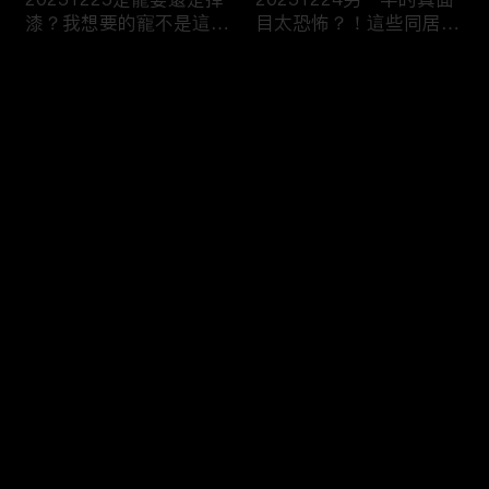
漆？我想要的寵不是這
目太恐怖？！這些同居真
種！
相讓人想哭？！
评论
您还没有登录，请先登录
20251223今天不想當乖
20251219噓！這些秘密
登录
乖牌？這不是我認識的哥
要爛在心裡！一旦說出口
姐們！
婚姻會決裂？
最新评论
最热
/
最新
快来抢沙发～
20251218連自己都養不
20251217出遊不是我一
活了！少女媽媽們能養小
個人的事！說好的分工合
孩嗎？
作呢？