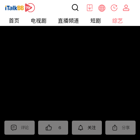
首页
电视剧
直播频道
短剧
综艺
电
综艺
>
真人秀
>
小姐不熙娣2025
评论
6
关注
分享