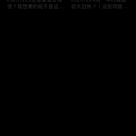
漆？我想要的寵不是這
目太恐怖？！這些同居真
種！
相讓人想哭？！
评论
您还没有登录，请先登录
20251223今天不想當乖
20251219噓！這些秘密
登录
乖牌？這不是我認識的哥
要爛在心裡！一旦說出口
姐們！
婚姻會決裂？
最新评论
最热
/
最新
快来抢沙发～
20251218連自己都養不
20251217出遊不是我一
活了！少女媽媽們能養小
個人的事！說好的分工合
孩嗎？
作呢？