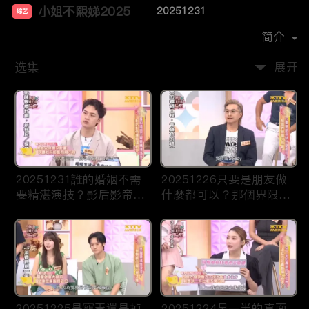
小姐不熙娣2025
20251231
综艺
主演：
徐熙娣
简介
选集
展开
20251231誰的婚姻不需
20251226只要是朋友做
要精湛演技？影后影帝應
什麼都可以？那個界限讓
該頒給你！
人誤會！
20251225是寵妻還是掉
20251224另一半的真面