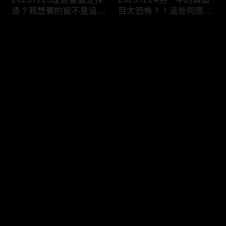
漆？我想要的寵不是這
目太恐怖？！這些同居真
種！
相讓人想哭？！
评论
您还没有登录，请先登录
20251223今天不想當乖
20251219噓！這些秘密
登录
乖牌？這不是我認識的哥
要爛在心裡！一旦說出口
姐們！
婚姻會決裂？
最新评论
最热
/
最新
快来抢沙发～
20251218連自己都養不
20251217出遊不是我一
活了！少女媽媽們能養小
個人的事！說好的分工合
孩嗎？
作呢？