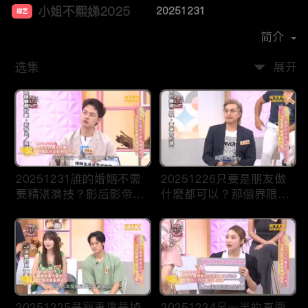
小姐不熙娣2025
20251231
综艺
主演：
徐熙娣
简介
选集
展开
20251231誰的婚姻不需
20251226只要是朋友做
要精湛演技？影后影帝應
什麼都可以？那個界限讓
該頒給你！
人誤會！
20251225是寵妻還是掉
20251224另一半的真面