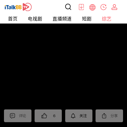
首页
电视剧
直播频道
短剧
综艺
电
综艺
>
真人秀
>
小姐不熙娣2025
评论
6
关注
分享