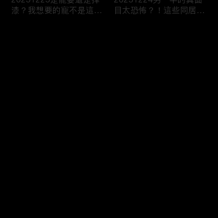
漆？我想要的寵不是這
目太恐怖？！這些同居真
種！
相讓人想哭？！
评论
您还没有登录，请先登录
20251223今天不想當乖
20251219噓！這些秘密
登录
乖牌？這不是我認識的哥
要爛在心裡！一旦說出口
姐們！
婚姻會決裂？
最新评论
最热
/
最新
快来抢沙发～
20251218連自己都養不
20251217出遊不是我一
活了！少女媽媽們能養小
個人的事！說好的分工合
孩嗎？
作呢？