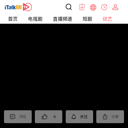
首页
电视剧
直播频道
短剧
综艺
电
综艺
>
真人秀
>
小姐不熙娣2025
评论
6
关注
分享