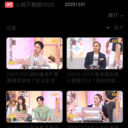
小姐不熙娣2025
20251231
综艺
主演：
徐熙娣
简介
选集
展开
20251231誰的婚姻不需
20251226只要是朋友做
要精湛演技？影后影帝應
什麼都可以？那個界限讓
該頒給你！
人誤會！
20251225是寵妻還是掉
20251224另一半的真面