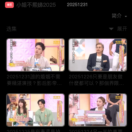
小姐不熙娣2025
20251231
综艺
主演：
徐熙娣
简介
选集
展开
20251231誰的婚姻不需
20251226只要是朋友做
要精湛演技？影后影帝應
什麼都可以？那個界限讓
該頒給你！
人誤會！
20251225是寵妻還是掉
20251224另一半的真面