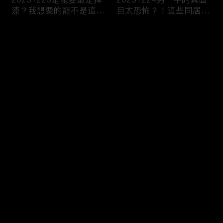
漆？我想要的寵不是這
目太恐怖？！這些同居真
種！
相讓人想哭？！
评论
您还没有登录，请先登录
20251223今天不想當乖
20251219噓！這些秘密
登录
乖牌？這不是我認識的哥
要爛在心裡！一旦說出口
姐們！
婚姻會決裂？
最新评论
最热
/
最新
快来抢沙发～
20251218連自己都養不
20251217出遊不是我一
活了！少女媽媽們能養小
個人的事！說好的分工合
孩嗎？
作呢？