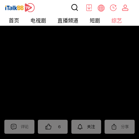
首页
电视剧
直播频道
短剧
综艺
电
综艺
>
真人秀
>
小姐不熙娣2025
评论
6
关注
分享