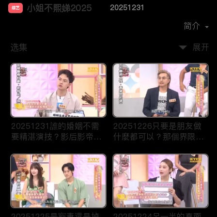
小姐不熙娣2025
20251231
综艺
主演：
徐熙娣
简介
选集
展开
20251231誰的婚姻不需
20251226只要是朋友做
要精湛演技？影后影帝應
什麼都可以？那個界限讓
該頒給你！
人誤會！
20251225是寵妻還是掉
20251224另一半的真面