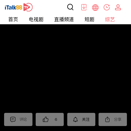
首页
电视剧
直播频道
短剧
综艺
电
综艺
>
真人秀
>
小姐不熙娣2025
评论
6
关注
分享