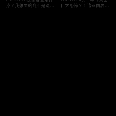
漆？我想要的寵不是這
目太恐怖？！這些同居真
種！
相讓人想哭？！
评论
您还没有登录，请先登录
20251223今天不想當乖
20251219噓！這些秘密
登录
乖牌？這不是我認識的哥
要爛在心裡！一旦說出口
姐們！
婚姻會決裂？
最新评论
最热
/
最新
快来抢沙发～
20251218連自己都養不
20251217出遊不是我一
活了！少女媽媽們能養小
個人的事！說好的分工合
孩嗎？
作呢？