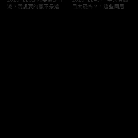
漆？我想要的寵不是這
目太恐怖？！這些同居真
種！
相讓人想哭？！
评论
您还没有登录，请先登录
20251223今天不想當乖
20251219噓！這些秘密
登录
乖牌？這不是我認識的哥
要爛在心裡！一旦說出口
姐們！
婚姻會決裂？
最新评论
最热
/
最新
快来抢沙发～
20251218連自己都養不
20251217出遊不是我一
活了！少女媽媽們能養小
個人的事！說好的分工合
孩嗎？
作呢？