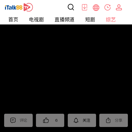
首页
电视剧
直播频道
短剧
综艺
电
综艺
>
真人秀
>
小姐不熙娣2025
评论
6
关注
分享