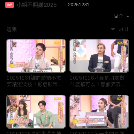
小姐不熙娣2025
20251231
综艺
主演：
徐熙娣
简介
选集
展开
20251231誰的婚姻不需
20251226只要是朋友做
要精湛演技？影后影帝應
什麼都可以？那個界限讓
該頒給你！
人誤會！
20251225是寵妻還是掉
20251224另一半的真面