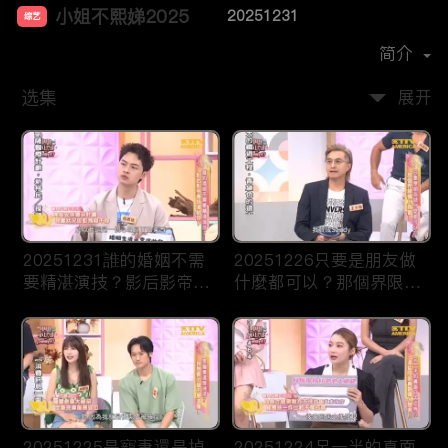
小姐不熙娣2025
20251231
综艺
主演：
徐熙娣
简介
选集
展开
20251231誰的婚姻不需
20251226只要是朋友做
要精湛演技？影后影帝應
什麼都可以？那個界限讓
該頒給你！
人誤會！
20251225是寵妻還是掉
20251224另一半的真面