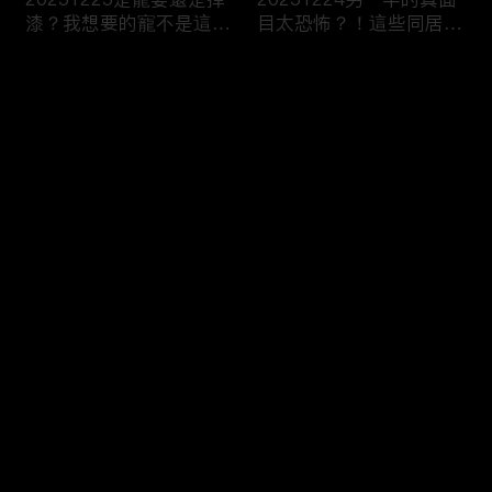
漆？我想要的寵不是這
目太恐怖？！這些同居真
種！
相讓人想哭？！
评论
您还没有登录，请先登录
20251223今天不想當乖
20251219噓！這些秘密
登录
乖牌？這不是我認識的哥
要爛在心裡！一旦說出口
姐們！
婚姻會決裂？
最新评论
最热
/
最新
快来抢沙发～
20251218連自己都養不
20251217出遊不是我一
活了！少女媽媽們能養小
個人的事！說好的分工合
孩嗎？
作呢？