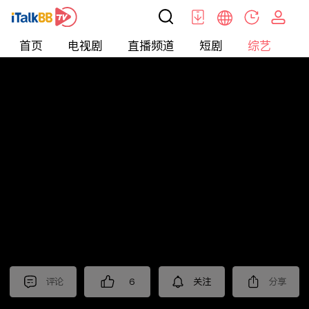
首页
电视剧
直播频道
短剧
综艺
电
综艺
>
真人秀
>
小姐不熙娣2025
评论
6
关注
分享