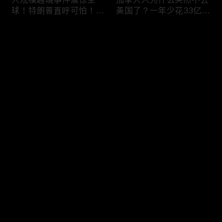
球！特朗普直呼可怕！6
美国了？一年少花33亿美
万人一天突然涌入，移民
元，美加关系正在悄悄改
危机再次升级！
变！
评论
您还没有登录，请先登录
美国移民执法再升级：开
喜忧参半！美签突迎两大
登录
出840亿罚单！非法滞留
新规：多交$750，10天
一天罚 $998！催债+遣返
就面签；第三国面签？难
同步跟上！
如上青天！
最新评论
最热
/
最新
快来抢沙发～
DHS接连出招！PERM申
劫富济贫？桑德斯提新法
请大改，严审公共负担，
案：给全美家庭发
全面终止学签D/S！移民
$12,000？马斯克一人要
路成窒息沼泽！
掏 420 亿！富豪集体傻