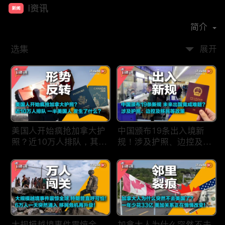
i资讯
新闻
首播时间：
2019-09
简介
选集
展开
美国人开始疯抢加拿大护
中国颁布19条出入境新
照？近10万人排队，其中
规！涉及护照、边控及移
一半美国人，发生了什
民等政策，未来出国竟成
么？
难题？
大规模越境事件震惊全
加拿大人为什么突然不去