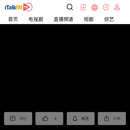
首页
电视剧
直播频道
短剧
综艺
电
北美
>
新闻
>
i资讯
评论
2
关注
分享