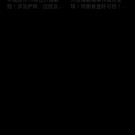
规！涉及护照、边控及移
球！特朗普直呼可怕！6
民等政策，未来出国竟成
万人一天突然涌入，移民
难题？
危机再次升级！
评论
您还没有登录，请先登录
加拿大人为什么突然不去
美国移民执法再升级：开
登录
美国了？一年少花33亿美
出840亿罚单！非法滞留
元，美加关系正在悄悄改
一天罚 $998！催债+遣返
变！
同步跟上！
最新评论
最热
/
最新
快来抢沙发～
喜忧参半！美签突迎两大
DHS接连出招！PERM申
新规：多交$750，10天
请大改，严审公共负担，
就面签；第三国面签？难
全面终止学签D/S！移民
如上青天！
路成窒息沼泽！