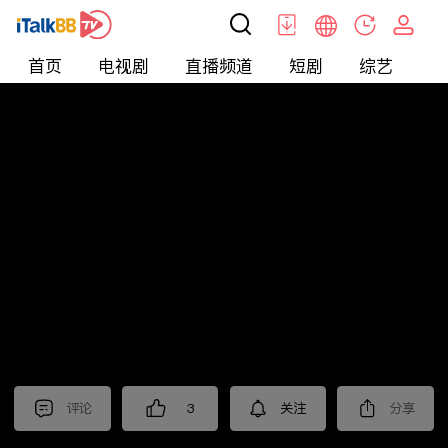
首页
电视剧
直播频道
短剧
综艺
电
北美
>
News
>
i资讯
评论
3
关注
分享