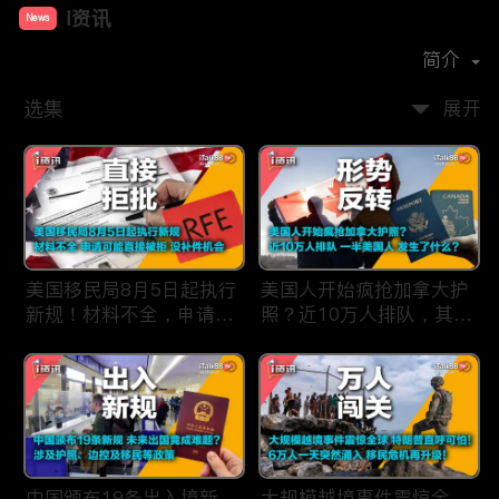
i资讯
News
首播时间：
2019-09
简介
选集
展开
美国移民局8月5日起执行
美国人开始疯抢加拿大护
新规！材料不全，申请可
照？近10万人排队，其中
能直接被拒，没有补件机
一半美国人，发生了什
会！
么？
中国颁布19条出入境新
大规模越境事件震惊全