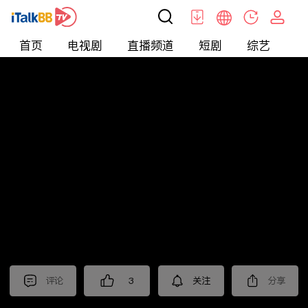
首页
电视剧
直播频道
短剧
综艺
电
北美
>
新闻
>
i资讯
评论
3
关注
分享