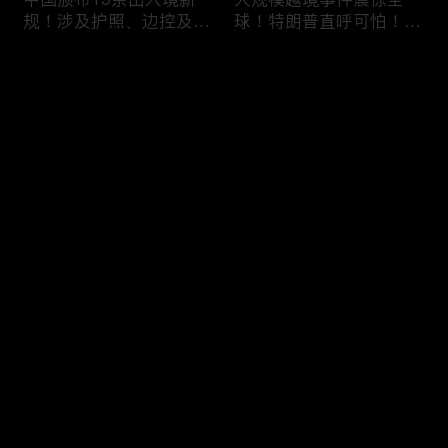
规！涉及护照、边控及移
球！特朗普直呼可怕！6
民等政策，未来出国竟成
万人一天突然涌入，移民
难题？
危机再次升级！
评论
您还没有登录，请先登录
加拿大人为什么突然不去
美国移民执法再升级：开
登录
美国了？一年少花33亿美
出840亿罚单！非法滞留
元，美加关系正在悄悄改
一天罚 $998！催债+遣返
变！
同步跟上！
最新评论
最热
/
最新
快来抢沙发～
喜忧参半！美签突迎两大
DHS接连出招！PERM申
新规：多交$750，10天
请大改，严审公共负担，
就面签；第三国面签？难
全面终止学签D/S！移民
如上青天！
路成窒息沼泽！