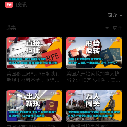
i资讯
新闻
首播时间：
2019-09
简介
选集
展开
美国移民局8月5日起执行
美国人开始疯抢加拿大护
新规！材料不全，申请可
照？近10万人排队，其中
能直接被拒，没有补件机
一半美国人，发生了什
会！
么？
中国颁布19条出入境新
大规模越境事件震惊全