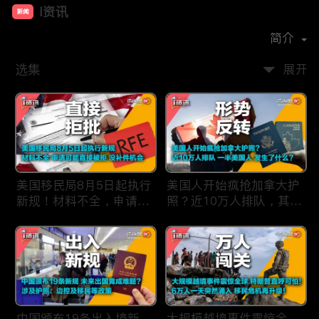
i资讯
新闻
首播时间：
2019-09
简介
选集
展开
美国移民局8月5日起执行
美国人开始疯抢加拿大护
新规！材料不全，申请可
照？近10万人排队，其中
能直接被拒，没有补件机
一半美国人，发生了什
会！
么？
中国颁布19条出入境新
大规模越境事件震惊全