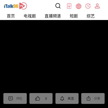
首页
电视剧
直播频道
短剧
综艺
电
北美
>
新闻
>
i资讯
评论
2
关注
分享