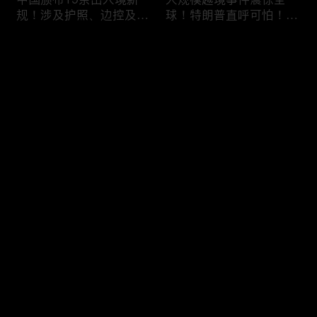
规！涉及护照、边控及移
球！特朗普直呼可怕！6
民等政策，未来出国竟成
万人一天突然涌入，移民
难题？
危机再次升级！
评论
您还没有登录，请先登录
加拿大人为什么突然不去
美国移民执法再升级：开
登录
美国了？一年少花33亿美
出840亿罚单！非法滞留
元，美加关系正在悄悄改
一天罚 $998！催债+遣返
变！
同步跟上！
最新评论
最热
/
最新
快来抢沙发～
喜忧参半！美签突迎两大
DHS接连出招！PERM申
新规：多交$750，10天
请大改，严审公共负担，
就面签；第三国面签？难
全面终止学签D/S！移民
如上青天！
路成窒息沼泽！