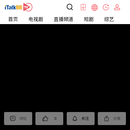
首页
电视剧
直播频道
短剧
综艺
电
北美
>
新闻
>
i资讯
评论
3
关注
分享