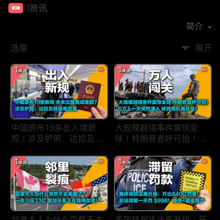
i资讯
新闻
首播时间：
2019-09
简介
选集
展开
中国颁布19条出入境新
大规模越境事件震惊全
规！涉及护照、边控及移
球！特朗普直呼可怕！6
民等政策，未来出国竟成
万人一天突然涌入，移民
难题？
危机再次升级！
加拿大人为什么突然不去
美国移民执法再升级：开