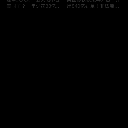
美国了？一年少花33亿美
出840亿罚单！非法滞留
元，美加关系正在悄悄改
一天罚 $998！催债+遣返
变！
同步跟上！
评论
您还没有登录，请先登录
喜忧参半！美签突迎两大
DHS接连出招！PERM申
登录
新规：多交$750，10天
请大改，严审公共负担，
就面签；第三国面签？难
全面终止学签D/S！移民
如上青天！
路成窒息沼泽！
最新评论
最热
/
最新
快来抢沙发～
劫富济贫？桑德斯提新法
北美铁幕降临！特朗普大
案：给全美家庭发
改 PERM、终结美籍配偶
$12,000？马斯克一人要
“绿卡特权”！加拿大同步
掏 420 亿！富豪集体傻
收紧，华人上岸路彻底被