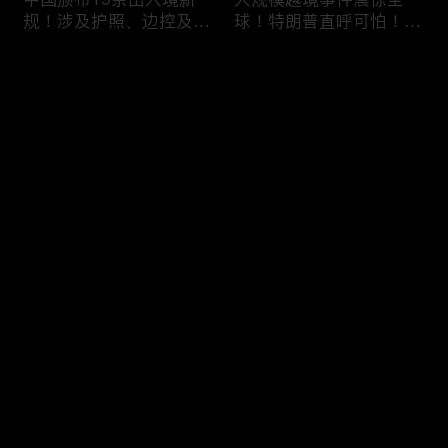
规！涉及护照、边控及移
球！特朗普直呼可怕！6
民等政策，未来出国竟成
万人一天突然涌入，移民
难题？
危机再次升级！
评论
您还没有登录，请先登录
加拿大人为什么突然不去
美国移民执法再升级：开
登录
美国了？一年少花33亿美
出840亿罚单！非法滞留
元，美加关系正在悄悄改
一天罚 $998！催债+遣返
变！
同步跟上！
最新评论
最热
/
最新
快来抢沙发～
喜忧参半！美签突迎两大
DHS接连出招！PERM申
新规：多交$750，10天
请大改，严审公共负担，
就面签；第三国面签？难
全面终止学签D/S！移民
如上青天！
路成窒息沼泽！