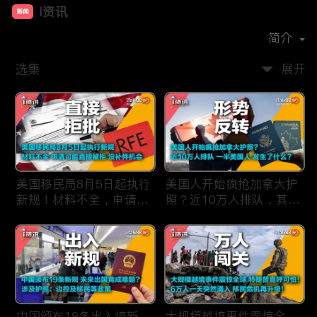
i资讯
新闻
首播时间：
2019-09
简介
选集
展开
美国移民局8月5日起执行
美国人开始疯抢加拿大护
新规！材料不全，申请可
照？近10万人排队，其中
能直接被拒，没有补件机
一半美国人，发生了什
会！
么？
中国颁布19条出入境新
大规模越境事件震惊全