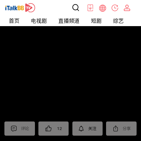
首页
电视剧
直播频道
短剧
综艺
电
北美
>
新闻
>
i资讯
评论
12
关注
分享