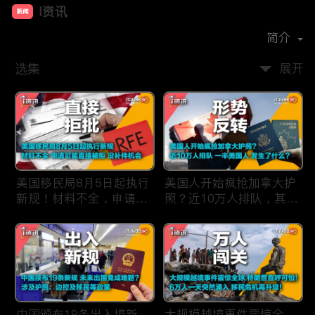
i资讯
新闻
首播时间：
2019-09
简介
选集
展开
美国移民局8月5日起执行
美国人开始疯抢加拿大护
新规！材料不全，申请可
照？近10万人排队，其中
能直接被拒，没有补件机
一半美国人，发生了什
会！
么？
中国颁布19条出入境新
大规模越境事件震惊全