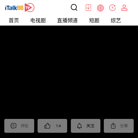
首页
电视剧
直播频道
短剧
综艺
电
北美
>
新闻
>
i资讯
评论
14
关注
分享