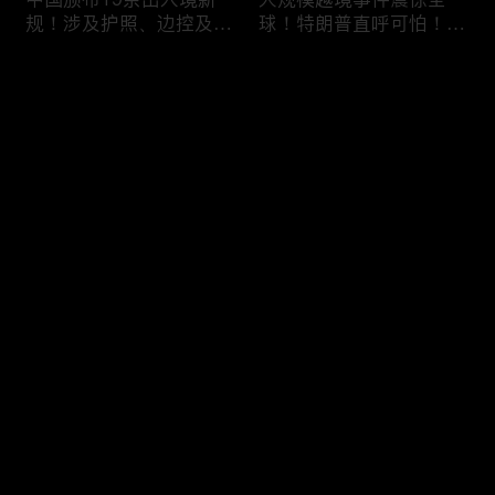
规！涉及护照、边控及移
球！特朗普直呼可怕！6
民等政策，未来出国竟成
万人一天突然涌入，移民
难题？
危机再次升级！
评论
您还没有登录，请先登录
加拿大人为什么突然不去
美国移民执法再升级：开
登录
美国了？一年少花33亿美
出840亿罚单！非法滞留
元，美加关系正在悄悄改
一天罚 $998！催债+遣返
变！
同步跟上！
最新评论
最热
/
最新
快来抢沙发～
喜忧参半！美签突迎两大
DHS接连出招！PERM申
新规：多交$750，10天
请大改，严审公共负担，
就面签；第三国面签？难
全面终止学签D/S！移民
如上青天！
路成窒息沼泽！