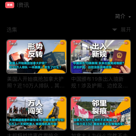
i资讯
新闻
首播时间：
2019-09
简介
选集
展开
美国人开始疯抢加拿大护
中国颁布19条出入境新
照？近10万人排队，其中
规！涉及护照、边控及移
一半美国人，发生了什
民等政策，未来出国竟成
么？
难题？
大规模越境事件震惊全
加拿大人为什么突然不去