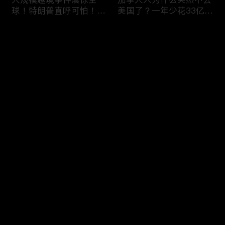
球！特朗普直呼可怕！6
美国了？一年少花33亿美
万人一天突然涌入，移民
元，美加关系正在悄悄改
危机再次升级！
变！
评论
您还没有登录，请先登录
美国移民执法再升级：开
喜忧参半！美签突迎两大
登录
出840亿罚单！非法滞留
新规：多交$750，10天
一天罚 $998！催债+遣返
就面签；第三国面签？难
同步跟上！
如上青天！
最新评论
最热
/
最新
快来抢沙发～
DHS接连出招！PERM申
劫富济贫？桑德斯提新法
请大改，严审公共负担，
案：给全美家庭发
全面终止学签D/S！移民
$12,000？马斯克一人要
路成窒息沼泽！
掏 420 亿！富豪集体傻