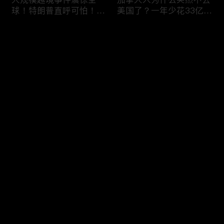
球！特朗普直呼可怕！6
美国了？一年少花33亿美
万人一天突然涌入，移民
元，美加关系正在悄悄改
危机再次升级！
变！
评论
您还没有登录，请先登录
美国移民执法再升级：开
喜忧参半！美签突迎两大
登录
出840亿罚单！非法滞留
新规：多交$750，10天
一天罚 $998！催债+遣返
就面签；第三国面签？难
同步跟上！
如上青天！
最新评论
最热
/
最新
快来抢沙发～
DHS接连出招！PERM申
劫富济贫？桑德斯提新法
请大改，严审公共负担，
案：给全美家庭发
全面终止学签D/S！移民
$12,000？马斯克一人要
路成窒息沼泽！
掏 420 亿！富豪集体傻