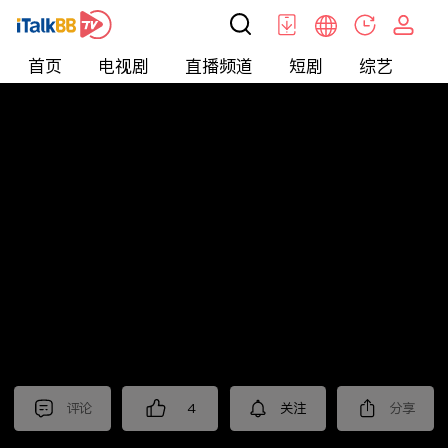
首页
电视剧
直播频道
短剧
综艺
电
北美
>
新闻
>
i资讯
评论
4
关注
分享