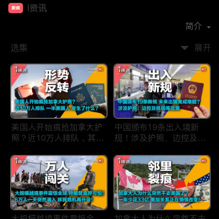
i资讯
新闻
首播时间：
2019-09
简介
选集
展开
美国人开始疯抢加拿大护
中国颁布19条出入境新
照？近10万人排队，其中
规！涉及护照、边控及移
一半美国人，发生了什
民等政策，未来出国竟成
么？
难题？
大规模越境事件震惊全
加拿大人为什么突然不去