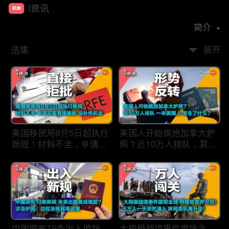
i资讯
新闻
首播时间：
2019-09
简介
选集
展开
美国移民局8月5日起执行
美国人开始疯抢加拿大护
新规！材料不全，申请可
照？近10万人排队，其中
能直接被拒，没有补件机
一半美国人，发生了什
会！
么？
中国颁布19条出入境新
大规模越境事件震惊全