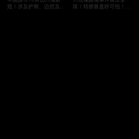
规！涉及护照、边控及移
球！特朗普直呼可怕！6
民等政策，未来出国竟成
万人一天突然涌入，移民
难题？
危机再次升级！
评论
您还没有登录，请先登录
加拿大人为什么突然不去
美国移民执法再升级：开
登录
美国了？一年少花33亿美
出840亿罚单！非法滞留
元，美加关系正在悄悄改
一天罚 $998！催债+遣返
变！
同步跟上！
最新评论
最热
/
最新
快来抢沙发～
喜忧参半！美签突迎两大
DHS接连出招！PERM申
新规：多交$750，10天
请大改，严审公共负担，
就面签；第三国面签？难
全面终止学签D/S！移民
如上青天！
路成窒息沼泽！