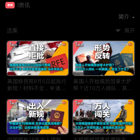
i资讯
新闻
首播时间：
2019-09
简介
选集
展开
美国移民局8月5日起执行
美国人开始疯抢加拿大护
新规！材料不全，申请可
照？近10万人排队，其中
能直接被拒，没有补件机
一半美国人，发生了什
会！
么？
中国颁布19条出入境新
大规模越境事件震惊全