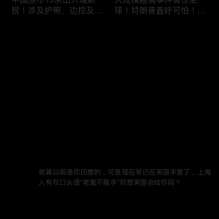
规！涉及护照、边控及移
球！特朗普直呼可怕！6
民等政策，未来出国竟成
万人一天突然涌入，移民
难题？
危机再次升级！
评论
(1)
您还没有登录，请先登录
加拿大人为什么突然不去
美国移民执法再升级：开
登录
美国了？一年少花33亿美
出840亿罚单！非法滞留
元，美加关系正在悄悄改
一天罚 $998！催债+遣返
变！
同步跟上！
最新评论
(1)
最热
/
最新
beikan lam
就算以前是你印度的，可是现在早已在英国手里了，上海
喜忧参半！美签突迎两大
DHS接连出招！PERM申
人有句口头语“老鬼不脱手”你想英国会给你吗？
新规：多交$750，10天
请大改，严审公共负担，
2022年9月14日
回复
就面签；第三国面签？难
全面终止学签D/S！移民
如上青天！
路成窒息沼泽！