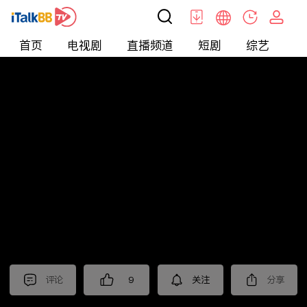
首页
电视剧
直播频道
短剧
综艺
电
北美
>
新闻
>
i资讯
评论
9
关注
分享