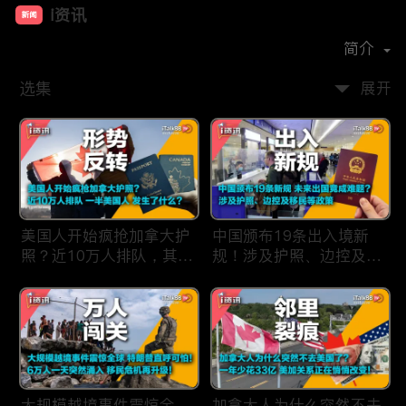
i资讯
新闻
首播时间：
2019-09
简介
选集
展开
美国人开始疯抢加拿大护
中国颁布19条出入境新
照？近10万人排队，其中
规！涉及护照、边控及移
一半美国人，发生了什
民等政策，未来出国竟成
么？
难题？
大规模越境事件震惊全
加拿大人为什么突然不去