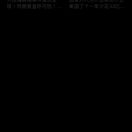
球！特朗普直呼可怕！6
美国了？一年少花33亿美
万人一天突然涌入，移民
元，美加关系正在悄悄改
危机再次升级！
变！
评论
您还没有登录，请先登录
美国移民执法再升级：开
喜忧参半！美签突迎两大
登录
出840亿罚单！非法滞留
新规：多交$750，10天
一天罚 $998！催债+遣返
就面签；第三国面签？难
同步跟上！
如上青天！
最新评论
最热
/
最新
快来抢沙发～
DHS接连出招！PERM申
劫富济贫？桑德斯提新法
请大改，严审公共负担，
案：给全美家庭发
全面终止学签D/S！移民
$12,000？马斯克一人要
路成窒息沼泽！
掏 420 亿！富豪集体傻