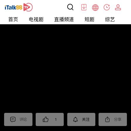
首页
电视剧
直播频道
短剧
综艺
电
北美
>
新闻
>
i资讯
评论
1
关注
分享