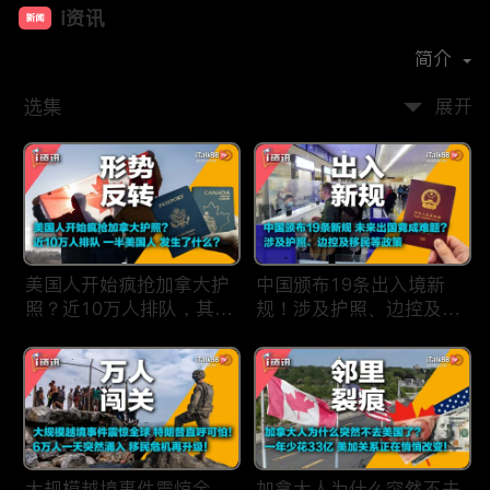
i资讯
新闻
首播时间：
2019-09
简介
选集
展开
美国人开始疯抢加拿大护
中国颁布19条出入境新
照？近10万人排队，其中
规！涉及护照、边控及移
一半美国人，发生了什
民等政策，未来出国竟成
么？
难题？
大规模越境事件震惊全
加拿大人为什么突然不去