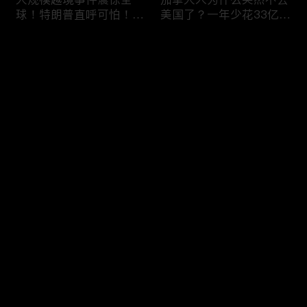
球！特朗普直呼可怕！6
美国了？一年少花33亿美
万人一天突然涌入，移民
元，美加关系正在悄悄改
危机再次升级！
变！
评论
您还没有登录，请先登录
美国移民执法再升级：开
喜忧参半！美签突迎两大
登录
出840亿罚单！非法滞留
新规：多交$750，10天
一天罚 $998！催债+遣返
就面签；第三国面签？难
同步跟上！
如上青天！
最新评论
最热
/
最新
快来抢沙发～
DHS接连出招！PERM申
劫富济贫？桑德斯提新法
请大改，严审公共负担，
案：给全美家庭发
全面终止学签D/S！移民
$12,000？马斯克一人要
路成窒息沼泽！
掏 420 亿！富豪集体傻