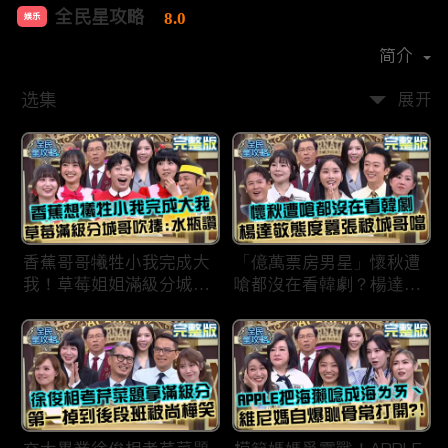
全民星攻略
8.0
娱乐
首播时间：
2020-09
简介
选集
展开
香蕉哥哥犧牲小我完成大
「億萬票房男星」懷秋遭
我！草莓姐姐滿級分城哥
嗆都沒在看韓劇？楊達敬
見風轉舵：水瓶座94讚！
態度囂張被城哥噹：這麼
討厭不容易！