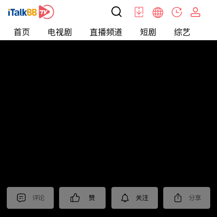
首页
电视剧
直播频道
短剧
综艺
电
北美
>
娱乐
>
全民星攻略
评论
赞
关注
分享