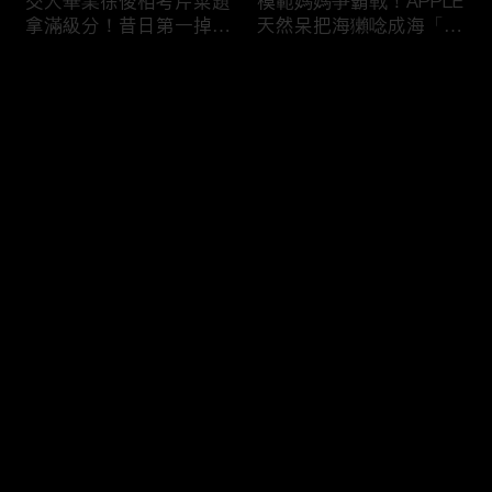
交大畢業徐俊相考芹菜題
模範媽媽爭霸戰！APPLE
拿滿級分！昔日第一掉到
天然呆把海獺唸成海「ㄌ
後段班被尚樺笑：危險
ㄞˋ」！維尼媽自爆恥骨
啦！
常常打開？！
评论
您还没有登录，请先登录
陳佑昇直翻台語「一塔」
新竹百科全書邱臣遠入學
登录
讓城哥笑噴！張文綺「不
考試全對！吳娟瑜喊「70
知道玉米筍有皮」被虧：
年前奉子成婚」被城哥
你家境比較好啦！
笑：荒唐！
最新评论
最热
/
最新
快来抢沙发～
新聞主播大腦不如搞笑諧
多益960學霸一粒站穩校
星？岑永康絕地大反攻亂
排第一！自爆談過姊弟戀
喊：多吃番茄醬！
喊「弟弟比較會撒嬌」！