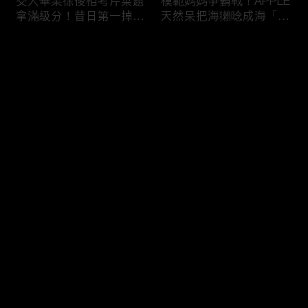
交大畢業徐俊相考芹菜題
模範媽媽爭霸戰！APPLE
拿滿級分！昔日第一掉到
天然呆把海獺唸成海「ㄌ
後段班被尚樺笑：危險
ㄞˋ」！維尼媽自爆恥骨
啦！
常常打開？！
评论
您还没有登录，请先登录
陳佑昇直翻台語「一塔」
新竹百科全書邱臣遠入學
登录
讓城哥笑噴！張文綺「不
考試全對！吳娟瑜喊「70
知道玉米筍有皮」被虧：
年前奉子成婚」被城哥
你家境比較好啦！
笑：荒唐！
最新评论
最热
/
最新
快来抢沙发～
新聞主播大腦不如搞笑諧
多益960學霸一粒站穩校
星？岑永康絕地大反攻亂
排第一！自爆談過姊弟戀
喊：多吃番茄醬！
喊「弟弟比較會撒嬌」！