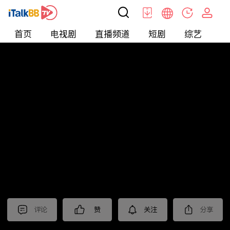
首页
电视剧
直播频道
短剧
综艺
电
北美
>
娱乐
>
全民星攻略
评论
赞
关注
分享