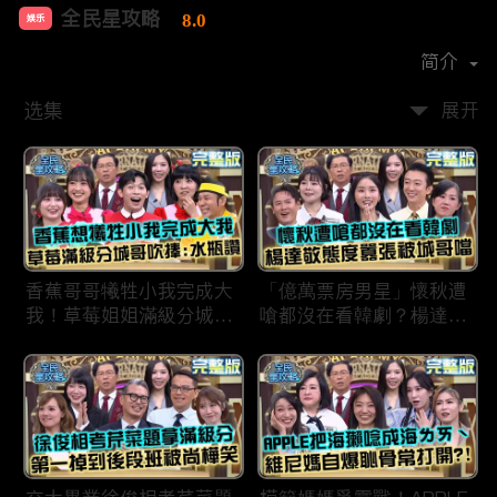
全民星攻略
8.0
娱乐
首播时间：
2020-09
简介
选集
展开
香蕉哥哥犧牲小我完成大
「億萬票房男星」懷秋遭
我！草莓姐姐滿級分城哥
嗆都沒在看韓劇？楊達敬
見風轉舵：水瓶座94讚！
態度囂張被城哥噹：這麼
討厭不容易！