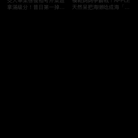
交大畢業徐俊相考芹菜題
模範媽媽爭霸戰！APPLE
拿滿級分！昔日第一掉到
天然呆把海獺唸成海「ㄌ
後段班被尚樺笑：危險
ㄞˋ」！維尼媽自爆恥骨
啦！
常常打開？！
评论
您还没有登录，请先登录
陳佑昇直翻台語「一塔」
新竹百科全書邱臣遠入學
登录
讓城哥笑噴！張文綺「不
考試全對！吳娟瑜喊「70
知道玉米筍有皮」被虧：
年前奉子成婚」被城哥
你家境比較好啦！
笑：荒唐！
最新评论
最热
/
最新
快来抢沙发～
新聞主播大腦不如搞笑諧
多益960學霸一粒站穩校
星？岑永康絕地大反攻亂
排第一！自爆談過姊弟戀
喊：多吃番茄醬！
喊「弟弟比較會撒嬌」！