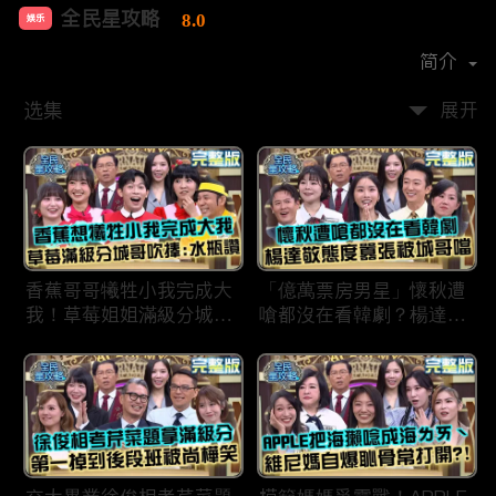
全民星攻略
8.0
娱乐
首播时间：
2020-09
简介
选集
展开
香蕉哥哥犧牲小我完成大
「億萬票房男星」懷秋遭
我！草莓姐姐滿級分城哥
嗆都沒在看韓劇？楊達敬
見風轉舵：水瓶座94讚！
態度囂張被城哥噹：這麼
討厭不容易！