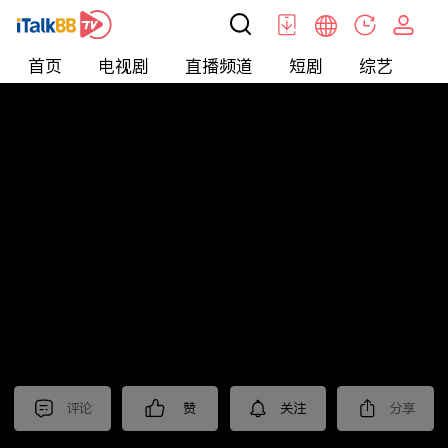
首页
电视剧
直播频道
短剧
综艺
电
北美
>
娱乐
>
全民星攻略
评论
赞
关注
分享