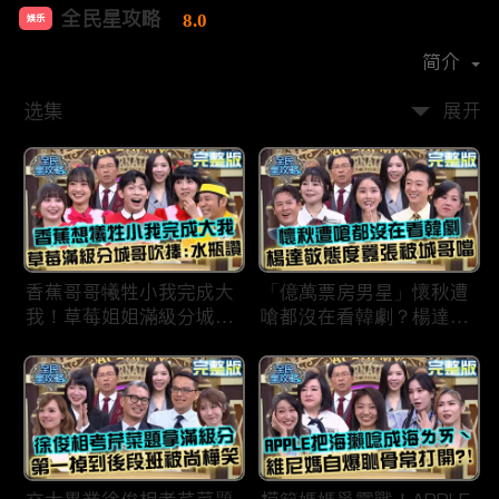
全民星攻略
8.0
娱乐
首播时间：
2020-09
简介
选集
展开
香蕉哥哥犧牲小我完成大
「億萬票房男星」懷秋遭
我！草莓姐姐滿級分城哥
嗆都沒在看韓劇？楊達敬
見風轉舵：水瓶座94讚！
態度囂張被城哥噹：這麼
討厭不容易！