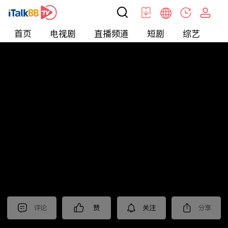
首页
电视剧
直播频道
短剧
综艺
电
北美
>
娱乐
>
全民星攻略
评论
赞
关注
分享