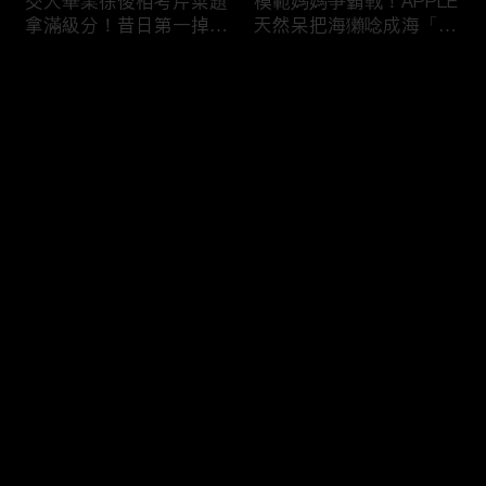
交大畢業徐俊相考芹菜題
模範媽媽爭霸戰！APPLE
拿滿級分！昔日第一掉到
天然呆把海獺唸成海「ㄌ
後段班被尚樺笑：危險
ㄞˋ」！維尼媽自爆恥骨
啦！
常常打開？！
评论
您还没有登录，请先登录
陳佑昇直翻台語「一塔」
新竹百科全書邱臣遠入學
登录
讓城哥笑噴！張文綺「不
考試全對！吳娟瑜喊「70
知道玉米筍有皮」被虧：
年前奉子成婚」被城哥
你家境比較好啦！
笑：荒唐！
最新评论
最热
/
最新
快来抢沙发～
新聞主播大腦不如搞笑諧
多益960學霸一粒站穩校
星？岑永康絕地大反攻亂
排第一！自爆談過姊弟戀
喊：多吃番茄醬！
喊「弟弟比較會撒嬌」！