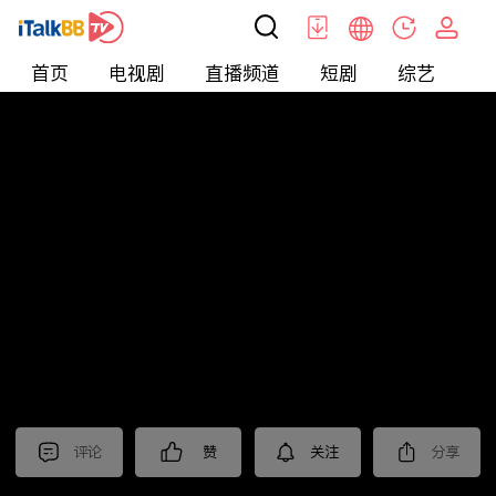
首页
电视剧
直播频道
短剧
综艺
电
北美
>
娱乐
>
全民星攻略
评论
赞
关注
分享