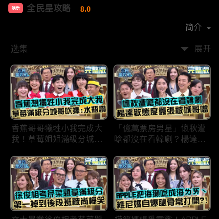
全民星攻略
8.0
娱乐
首播时间：
2020-09
简介
选集
展开
香蕉哥哥犧牲小我完成大
「億萬票房男星」懷秋遭
我！草莓姐姐滿級分城哥
嗆都沒在看韓劇？楊達敬
見風轉舵：水瓶座94讚！
態度囂張被城哥噹：這麼
討厭不容易！