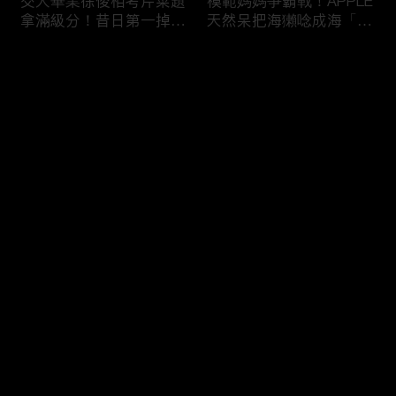
交大畢業徐俊相考芹菜題
模範媽媽爭霸戰！APPLE
拿滿級分！昔日第一掉到
天然呆把海獺唸成海「ㄌ
後段班被尚樺笑：危險
ㄞˋ」！維尼媽自爆恥骨
啦！
常常打開？！
评论
您还没有登录，请先登录
陳佑昇直翻台語「一塔」
新竹百科全書邱臣遠入學
登录
讓城哥笑噴！張文綺「不
考試全對！吳娟瑜喊「70
知道玉米筍有皮」被虧：
年前奉子成婚」被城哥
你家境比較好啦！
笑：荒唐！
最新评论
最热
/
最新
快来抢沙发～
新聞主播大腦不如搞笑諧
多益960學霸一粒站穩校
星？岑永康絕地大反攻亂
排第一！自爆談過姊弟戀
喊：多吃番茄醬！
喊「弟弟比較會撒嬌」！