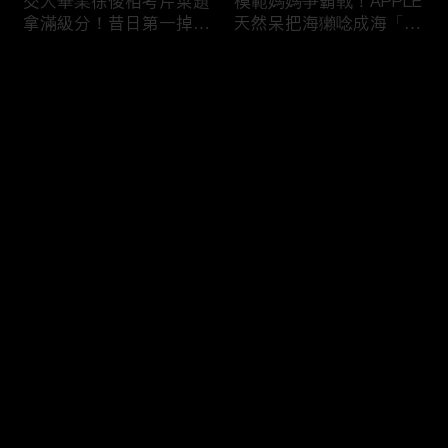
交大畢業徐俊相考芹菜題
模範媽媽爭霸戰！APPLE
拿滿級分！昔日第一掉到
天然呆把海獺唸成海「ㄌ
後段班被尚樺笑：危險
ㄞˋ」！維尼媽自爆恥骨
啦！
常常打開？！
评论
您还没有登录，请先登录
陳佑昇直翻台語「一塔」
新竹百科全書邱臣遠入學
登录
讓城哥笑噴！張文綺「不
考試全對！吳娟瑜喊「70
知道玉米筍有皮」被虧：
年前奉子成婚」被城哥
你家境比較好啦！
笑：荒唐！
最新评论
最热
/
最新
快来抢沙发～
新聞主播大腦不如搞笑諧
多益960學霸一粒站穩校
星？岑永康絕地大反攻亂
排第一！自爆談過姊弟戀
喊：多吃番茄醬！
喊「弟弟比較會撒嬌」！