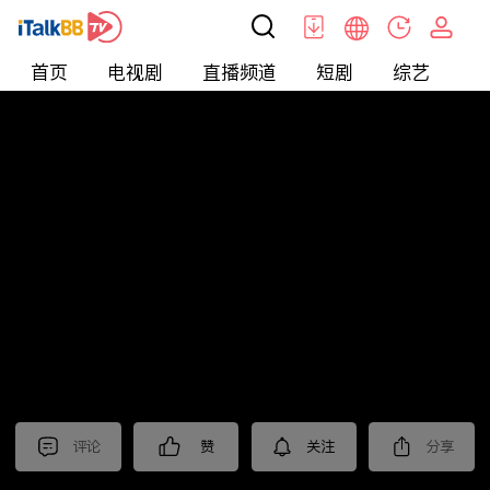
首页
电视剧
直播频道
短剧
综艺
电
北美
>
娱乐
>
全民星攻略
评论
赞
关注
分享