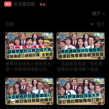
全民星攻略
8.0
娱乐
首播时间：
2020-09
简介
选集
展开
香蕉哥哥犧牲小我完成大
「億萬票房男星」懷秋遭
我！草莓姐姐滿級分城哥
嗆都沒在看韓劇？楊達敬
見風轉舵：水瓶座94讚！
態度囂張被城哥噹：這麼
討厭不容易！