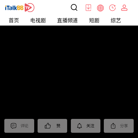
首页
电视剧
直播频道
短剧
综艺
电
北美
>
娱乐
>
全民星攻略
评论
赞
关注
分享