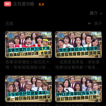
全民星攻略
8.0
娱乐
首播时间：
2020-09
简介
选集
展开
香蕉哥哥犧牲小我完成大
「億萬票房男星」懷秋遭
我！草莓姐姐滿級分城哥
嗆都沒在看韓劇？楊達敬
見風轉舵：水瓶座94讚！
態度囂張被城哥噹：這麼
討厭不容易！