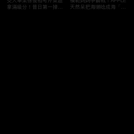
交大畢業徐俊相考芹菜題
模範媽媽爭霸戰！APPLE
拿滿級分！昔日第一掉到
天然呆把海獺唸成海「ㄌ
後段班被尚樺笑：危險
ㄞˋ」！維尼媽自爆恥骨
啦！
常常打開？！
评论
您还没有登录，请先登录
陳佑昇直翻台語「一塔」
新竹百科全書邱臣遠入學
登录
讓城哥笑噴！張文綺「不
考試全對！吳娟瑜喊「70
知道玉米筍有皮」被虧：
年前奉子成婚」被城哥
你家境比較好啦！
笑：荒唐！
最新评论
最热
/
最新
快来抢沙发～
新聞主播大腦不如搞笑諧
多益960學霸一粒站穩校
星？岑永康絕地大反攻亂
排第一！自爆談過姊弟戀
喊：多吃番茄醬！
喊「弟弟比較會撒嬌」！