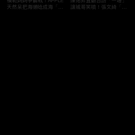
模範媽媽爭霸戰！APPLE
陳佑昇直翻台語「一塔」
天然呆把海獺唸成海「ㄌ
讓城哥笑噴！張文綺「不
ㄞˋ」！維尼媽自爆恥骨
知道玉米筍有皮」被虧：
常常打開？！
你家境比較好啦！
评论
您还没有登录，请先登录
新竹百科全書邱臣遠入學
新聞主播大腦不如搞笑諧
登录
考試全對！吳娟瑜喊「70
星？岑永康絕地大反攻亂
年前奉子成婚」被城哥
喊：多吃番茄醬！
笑：荒唐！
最新评论
最热
/
最新
快来抢沙发～
多益960學霸一粒站穩校
從墊底到第一！物理治療
排第一！自爆談過姊弟戀
師Kevin完美上演逆襲之
喊「弟弟比較會撒嬌」！
路！來賓嚇到起立鼓掌：
太精彩了！