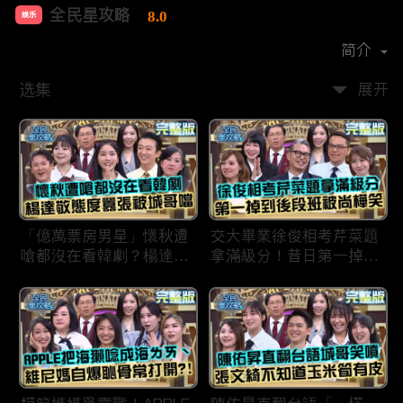
全民星攻略
8.0
娱乐
首播时间：
2020-09
简介
选集
展开
「億萬票房男星」懷秋遭
交大畢業徐俊相考芹菜題
嗆都沒在看韓劇？楊達敬
拿滿級分！昔日第一掉到
態度囂張被城哥噹：這麼
後段班被尚樺笑：危險
討厭不容易！
啦！