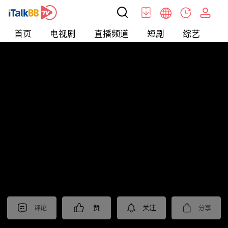
首页
电视剧
直播频道
短剧
综艺
电
北美
>
娱乐
>
全民星攻略
评论
赞
关注
分享