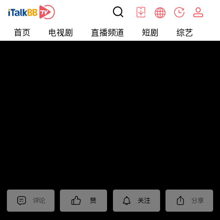
首页
电视剧
直播频道
短剧
综艺
电
北美
>
娱乐
>
全民星攻略
评论
赞
关注
分享