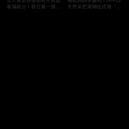
交大畢業徐俊相考芹菜題
模範媽媽爭霸戰！APPLE
拿滿級分！昔日第一掉到
天然呆把海獺唸成海「ㄌ
後段班被尚樺笑：危險
ㄞˋ」！維尼媽自爆恥骨
啦！
常常打開？！
评论
您还没有登录，请先登录
陳佑昇直翻台語「一塔」
新竹百科全書邱臣遠入學
登录
讓城哥笑噴！張文綺「不
考試全對！吳娟瑜喊「70
知道玉米筍有皮」被虧：
年前奉子成婚」被城哥
你家境比較好啦！
笑：荒唐！
最新评论
最热
/
最新
快来抢沙发～
新聞主播大腦不如搞笑諧
多益960學霸一粒站穩校
星？岑永康絕地大反攻亂
排第一！自爆談過姊弟戀
喊：多吃番茄醬！
喊「弟弟比較會撒嬌」！