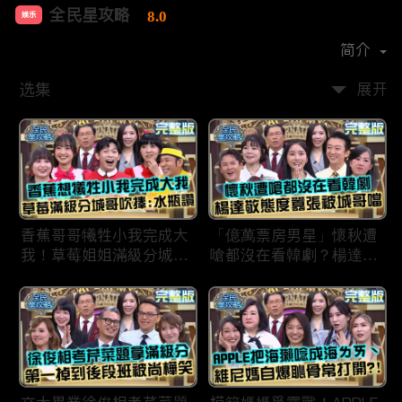
全民星攻略
8.0
娱乐
首播时间：
2020-09
简介
选集
展开
香蕉哥哥犧牲小我完成大
「億萬票房男星」懷秋遭
我！草莓姐姐滿級分城哥
嗆都沒在看韓劇？楊達敬
見風轉舵：水瓶座94讚！
態度囂張被城哥噹：這麼
討厭不容易！