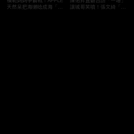
模範媽媽爭霸戰！APPLE
陳佑昇直翻台語「一塔」
天然呆把海獺唸成海「ㄌ
讓城哥笑噴！張文綺「不
ㄞˋ」！維尼媽自爆恥骨
知道玉米筍有皮」被虧：
常常打開？！
你家境比較好啦！
评论
您还没有登录，请先登录
新竹百科全書邱臣遠入學
新聞主播大腦不如搞笑諧
登录
考試全對！吳娟瑜喊「70
星？岑永康絕地大反攻亂
年前奉子成婚」被城哥
喊：多吃番茄醬！
笑：荒唐！
最新评论
最热
/
最新
快来抢沙发～
多益960學霸一粒站穩校
從墊底到第一！物理治療
排第一！自爆談過姊弟戀
師Kevin完美上演逆襲之
喊「弟弟比較會撒嬌」！
路！來賓嚇到起立鼓掌：
太精彩了！