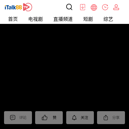
首页
电视剧
直播频道
短剧
综艺
电
北美
>
娱乐
>
全民星攻略
评论
赞
关注
分享