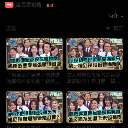
全民星攻略
8.0
娱乐
首播时间：
2020-09
简介
选集
展开
「億萬票房男星」懷秋遭
交大畢業徐俊相考芹菜題
嗆都沒在看韓劇？楊達敬
拿滿級分！昔日第一掉到
態度囂張被城哥噹：這麼
後段班被尚樺笑：危險
討厭不容易！
啦！