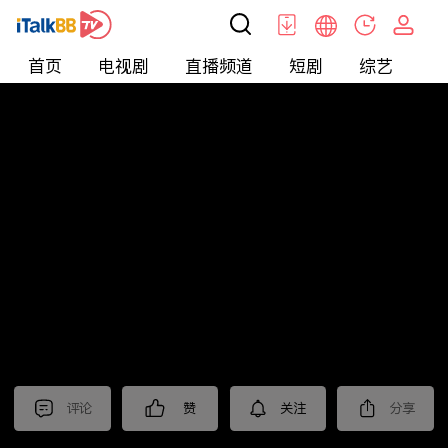
首页
电视剧
直播频道
短剧
综艺
电
北美
>
娱乐
>
全民星攻略
评论
赞
关注
分享