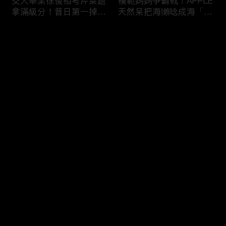
交大畢業徐俊相考芹菜題
模範媽媽爭霸戰！APPLE
拿滿級分！昔日第一掉到
天然呆把海獺唸成海「ㄌ
後段班被尚樺笑：危險
ㄞˋ」！維尼媽自爆恥骨
啦！
常常打開？！
评论
您还没有登录，请先登录
陳佑昇直翻台語「一塔」
新竹百科全書邱臣遠入學
登录
讓城哥笑噴！張文綺「不
考試全對！吳娟瑜喊「70
知道玉米筍有皮」被虧：
年前奉子成婚」被城哥
你家境比較好啦！
笑：荒唐！
最新评论
最热
/
最新
快来抢沙发～
新聞主播大腦不如搞笑諧
多益960學霸一粒站穩校
星？岑永康絕地大反攻亂
排第一！自爆談過姊弟戀
喊：多吃番茄醬！
喊「弟弟比較會撒嬌」！