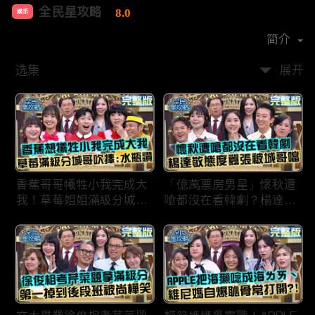
全民星攻略
8.0
娱乐
首播时间：
2020-09
简介
选集
展开
香蕉哥哥犧牲小我完成大
「億萬票房男星」懷秋遭
我！草莓姐姐滿級分城哥
嗆都沒在看韓劇？楊達敬
見風轉舵：水瓶座94讚！
態度囂張被城哥噹：這麼
討厭不容易！