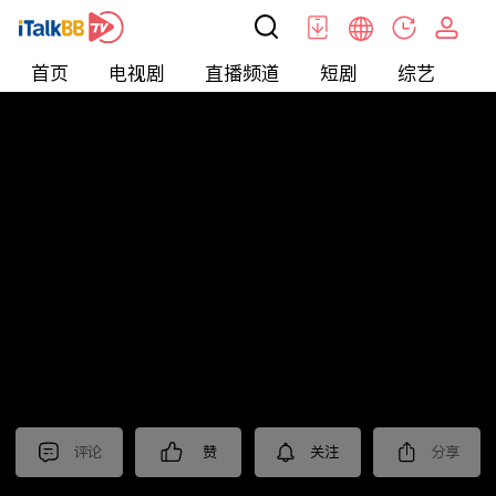
首页
电视剧
直播频道
短剧
综艺
电
北美
>
娱乐
>
全民星攻略
评论
赞
关注
分享