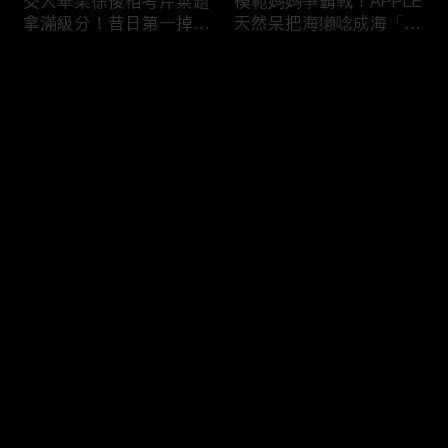
交大畢業徐俊相考芹菜題
模範媽媽爭霸戰！APPLE
拿滿級分！昔日第一掉到
天然呆把海獺唸成海「ㄌ
後段班被尚樺笑：危險
ㄞˋ」！維尼媽自爆恥骨
啦！
常常打開？！
评论
您还没有登录，请先登录
陳佑昇直翻台語「一塔」
新竹百科全書邱臣遠入學
登录
讓城哥笑噴！張文綺「不
考試全對！吳娟瑜喊「70
知道玉米筍有皮」被虧：
年前奉子成婚」被城哥
你家境比較好啦！
笑：荒唐！
最新评论
最热
/
最新
快来抢沙发～
新聞主播大腦不如搞笑諧
多益960學霸一粒站穩校
星？岑永康絕地大反攻亂
排第一！自爆談過姊弟戀
喊：多吃番茄醬！
喊「弟弟比較會撒嬌」！