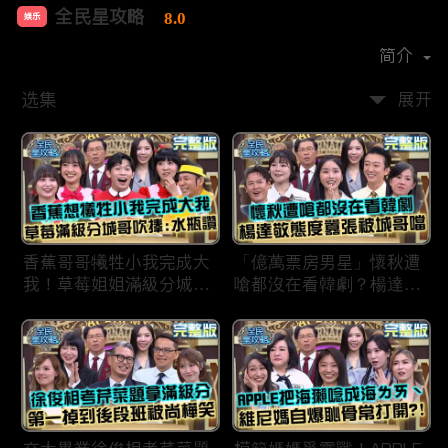
全民星攻略
8.0
娱乐
首播时间：
2020-09
简介
选集
展开
香蕉哥哥犧牲小我完成大
「億萬票房男星」懷秋遭
我！草莓姐姐滿級分城哥
嗆都沒在看韓劇？楊達敬
見風轉舵：水瓶座94讚！
態度囂張被城哥噹：這麼
討厭不容易！