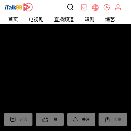
首页
电视剧
直播频道
短剧
综艺
电
北美
>
娱乐
>
全民星攻略
评论
赞
关注
分享