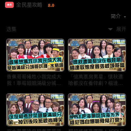
全民星攻略
8.0
娱乐
首播时间：
2020-09
简介
选集
展开
香蕉哥哥犧牲小我完成大
「億萬票房男星」懷秋遭
我！草莓姐姐滿級分城哥
嗆都沒在看韓劇？楊達敬
見風轉舵：水瓶座94讚！
態度囂張被城哥噹：這麼
討厭不容易！