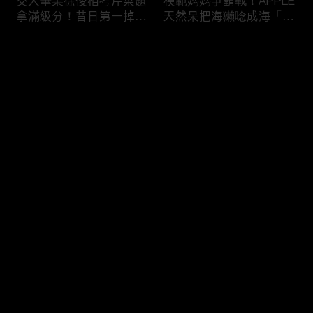
交大畢業徐俊相考芹菜題
模範媽媽爭霸戰！APPLE
拿滿級分！昔日第一掉到
天然呆把海獺唸成海「ㄌ
後段班被尚樺笑：危險
ㄞˋ」！維尼媽自爆恥骨
啦！
常常打開？！
评论
您还没有登录，请先登录
陳佑昇直翻台語「一塔」
新竹百科全書邱臣遠入學
登录
讓城哥笑噴！張文綺「不
考試全對！吳娟瑜喊「70
知道玉米筍有皮」被虧：
年前奉子成婚」被城哥
你家境比較好啦！
笑：荒唐！
最新评论
最热
/
最新
快来抢沙发～
新聞主播大腦不如搞笑諧
多益960學霸一粒站穩校
星？岑永康絕地大反攻亂
排第一！自爆談過姊弟戀
喊：多吃番茄醬！
喊「弟弟比較會撒嬌」！