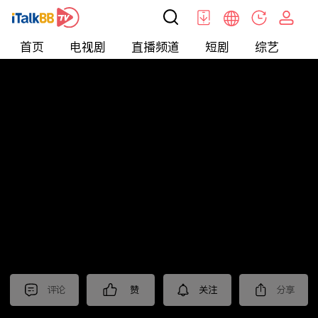
首页
电视剧
直播频道
短剧
综艺
电
北美
>
娱乐
>
全民星攻略
评论
赞
关注
分享