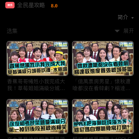
全民星攻略
8.0
娱乐
首播时间：
2020-09
简介
选集
展开
香蕉哥哥犧牲小我完成大
「億萬票房男星」懷秋遭
我！草莓姐姐滿級分城哥
嗆都沒在看韓劇？楊達敬
見風轉舵：水瓶座94讚！
態度囂張被城哥噹：這麼
討厭不容易！