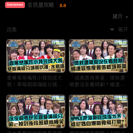
全民星攻略
8.0
Entertainment
首播时间：
2020-09
简介
选集
展开
香蕉哥哥犧牲小我完成大
「億萬票房男星」懷秋遭
我！草莓姐姐滿級分城哥
嗆都沒在看韓劇？楊達敬
見風轉舵：水瓶座94讚！
態度囂張被城哥噹：這麼
討厭不容易！