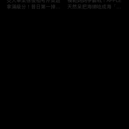
交大畢業徐俊相考芹菜題
模範媽媽爭霸戰！APPLE
拿滿級分！昔日第一掉到
天然呆把海獺唸成海「ㄌ
後段班被尚樺笑：危險
ㄞˋ」！維尼媽自爆恥骨
啦！
常常打開？！
评论
您还没有登录，请先登录
陳佑昇直翻台語「一塔」
新竹百科全書邱臣遠入學
登录
讓城哥笑噴！張文綺「不
考試全對！吳娟瑜喊「70
知道玉米筍有皮」被虧：
年前奉子成婚」被城哥
你家境比較好啦！
笑：荒唐！
最新评论
最热
/
最新
快来抢沙发～
新聞主播大腦不如搞笑諧
多益960學霸一粒站穩校
星？岑永康絕地大反攻亂
排第一！自爆談過姊弟戀
喊：多吃番茄醬！
喊「弟弟比較會撒嬌」！