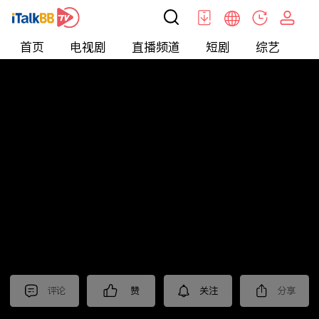
首页
电视剧
直播频道
短剧
综艺
电
北美
>
Entertainment
>
全民星攻略
评论
赞
关注
分享