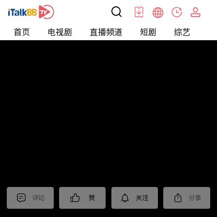
首页
电视剧
直播频道
短剧
综艺
电
北美
>
娱乐
>
全民星攻略
评论
赞
关注
分享