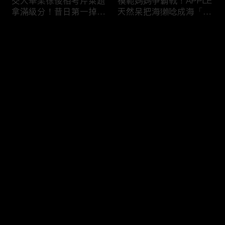
交大畢業徐俊相考芹菜題
模範媽媽爭霸戰！APPLE
拿滿級分！昔日第一掉到
天然呆把海獺唸成海「ㄌ
後段班被尚樺笑：危險
ㄞˋ」！維尼媽自爆恥骨
啦！
常常打開？！
评论
您还没有登录，请先登录
陳佑昇直翻台語「一塔」
新竹百科全書邱臣遠入學
登录
讓城哥笑噴！張文綺「不
考試全對！吳娟瑜喊「70
知道玉米筍有皮」被虧：
年前奉子成婚」被城哥
你家境比較好啦！
笑：荒唐！
最新评论
最热
/
最新
快来抢沙发～
新聞主播大腦不如搞笑諧
多益960學霸一粒站穩校
星？岑永康絕地大反攻亂
排第一！自爆談過姊弟戀
喊：多吃番茄醬！
喊「弟弟比較會撒嬌」！