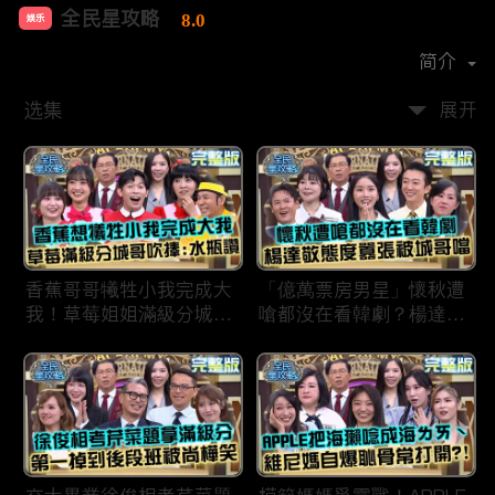
全民星攻略
8.0
娱乐
首播时间：
2020-09
简介
选集
展开
香蕉哥哥犧牲小我完成大
「億萬票房男星」懷秋遭
我！草莓姐姐滿級分城哥
嗆都沒在看韓劇？楊達敬
見風轉舵：水瓶座94讚！
態度囂張被城哥噹：這麼
討厭不容易！