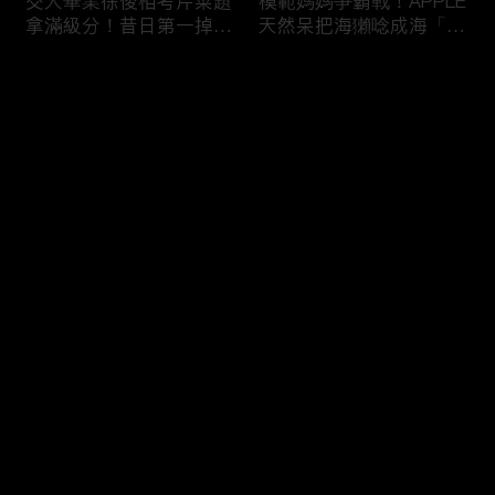
交大畢業徐俊相考芹菜題
模範媽媽爭霸戰！APPLE
拿滿級分！昔日第一掉到
天然呆把海獺唸成海「ㄌ
後段班被尚樺笑：危險
ㄞˋ」！維尼媽自爆恥骨
啦！
常常打開？！
评论
您还没有登录，请先登录
陳佑昇直翻台語「一塔」
新竹百科全書邱臣遠入學
登录
讓城哥笑噴！張文綺「不
考試全對！吳娟瑜喊「70
知道玉米筍有皮」被虧：
年前奉子成婚」被城哥
你家境比較好啦！
笑：荒唐！
最新评论
最热
/
最新
快来抢沙发～
新聞主播大腦不如搞笑諧
多益960學霸一粒站穩校
星？岑永康絕地大反攻亂
排第一！自爆談過姊弟戀
喊：多吃番茄醬！
喊「弟弟比較會撒嬌」！