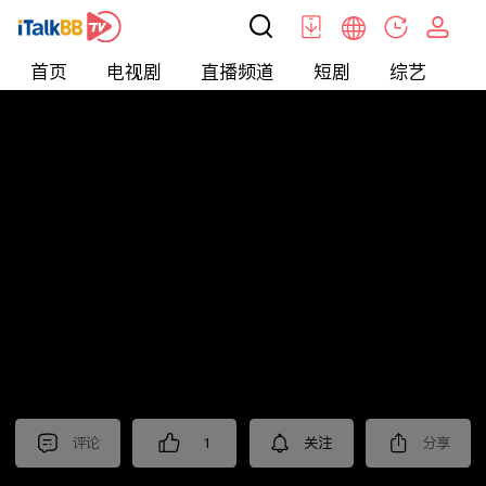
首页
电视剧
直播频道
短剧
综艺
电
北美
>
娱乐
>
全民星攻略
评论
1
关注
分享