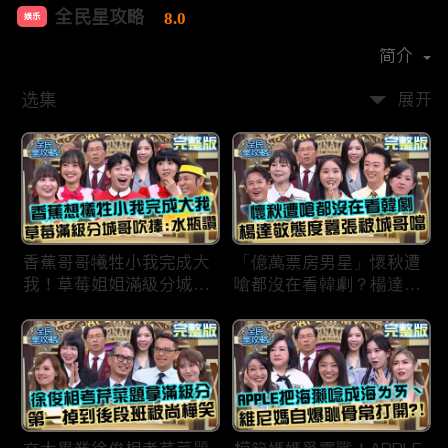
全民星攻略
8.0
娱乐
首播时间：
2020-09
简介
选集
展开
香蕉哥哥犧牲小我完成大
「億萬票房男星」懷秋遭
我！草莓姐姐滿級分城哥
嗆都沒在看韓劇？楊達敬
見風轉舵：水瓶座94讚！
態度囂張被城哥噹：這麼
討厭不容易！