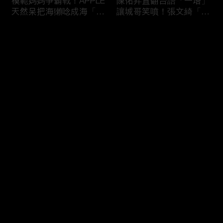
模範媽媽爭霸戰！APPLE
陳佑昇直翻台語「一塔」
天然呆把海獺唸成海「ㄌ
讓城哥笑噴！張文綺「不
ㄞˋ」！維尼媽自爆恥骨
知道玉米筍有皮」被虧：
常常打開？！
你家境比較好啦！
评论
您还没有登录，请先登录
新竹百科全書邱臣遠入學
新聞主播大腦不如搞笑諧
登录
考試全對！吳娟瑜喊「70
星？岑永康絕地大反攻亂
年前奉子成婚」被城哥
喊：多吃番茄醬！
笑：荒唐！
最新评论
最热
/
最新
快来抢沙发～
多益960學霸一粒站穩校
從墊底到第一！物理治療
排第一！自爆談過姊弟戀
師Kevin完美上演逆襲之
喊「弟弟比較會撒嬌」！
路！來賓嚇到起立鼓掌：
太精彩了！