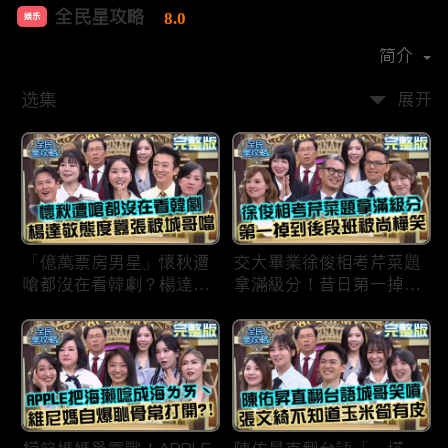
全民星攻略
8.0
娱乐
首播时间：
2020-09
简介
选集
展开
「億萬票房男星」懷秋遭
交大畢業徐俊相考芹菜題
嗆都沒在看韓劇？楊達敬
拿滿級分！昔日第一掉到
態度囂張被城哥噹：這麼
後段班被尚樺笑：危險
討厭不容易！
啦！