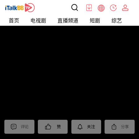
首页
电视剧
直播频道
短剧
综艺
电
北美
>
娱乐
>
全民星攻略
评论
赞
关注
分享