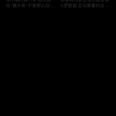
应“做头发“不是那么回
C罗新剧 足坛黑幕抖出来
事！白鹿被骂八年 于正:
大标题马筱梅霸气否认介
是我为捧人 魔改28集；
入大S婚姻；杨幂再传新
评论
白鹿被“强行”加戏，演员
恋情引爆全网；C罗参演
该不该背锅？百万网红
新剧 足坛黑幕抖出来；
“雅典娜”确认遇害 被闺蜜
谢贤遗嘱曝光张柏芝两子
您还没有登录，请先登录
骗去东南亚 ！
获遗产！
Rain两女儿照曝光全家闲
日本推理小说大师东野圭
登录
逛夏威夷；苏瑞将进演艺
吾 因大肠癌辞世；川普
圈 14年没和阿汤哥见过
当众调侃美女记者：长得
面；LV首次回应与茉莉奶
美却很刻薄；乘客买了一
白的官司；北大老师雷军
等座却被占走 一艺人发
最新评论
最热
/
最新
为王虹写推荐信 冲上热
文道歉；75岁郭台铭出轨
搜；吴尊15岁女儿独自亮
风波 妻子被曝“身心受
快来抢沙发～
相《蜘蛛侠》首映！
创”；刘翔如今长期旅居
海外！
冲上热搜 李小璐被指疑
马斯克宣布拍AI版《奥德
似秘密生二胎；汤唯官宣
赛》；冉莹颖回应是否会
二胎得子；关于谢贤病因
离婚；汤唯官宣二胎儿子
和遗产分配 谢霆锋声
出生；人生超速！33岁内