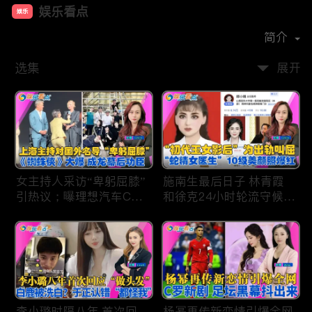
娱乐看点
娱乐
首播时间：
2021-01
简介
选集
展开
女主持人采访“卑躬屈膝”
施南生最后日子 林青霞
引热议；曝理想汽车CEO
和徐克24小时轮流守候；
将迎第六胎？娃哈哈私生
李小璐为出轨叫屈；女医
子另起炉灶与宗馥莉相争
生"10级美颜证件照"爆红
；《蜘蛛侠》爆了 幕后
"治好了忧郁症"；老公修
的功臣竟然还有成龙；大
杰楷认罪未满一天 贾静
S海外财产曝光 汪小菲证
雯遭遇3重打击；佟丽娅
实具俊晔争产！
跟陈思诚父母聚会！
李小璐时隔八年 首次回
杨幂再传新恋情引爆全网