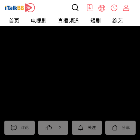
首页
电视剧
直播频道
短剧
综艺
电
北美
>
娱乐
>
娱乐看点
评论
2
关注
分享