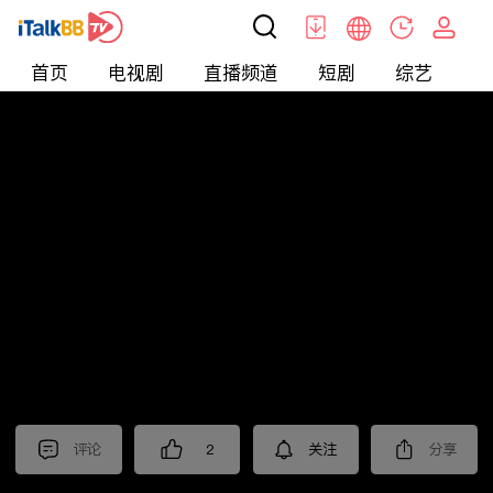
首页
电视剧
直播频道
短剧
综艺
电
北美
>
娱乐
>
娱乐看点
评论
2
关注
分享