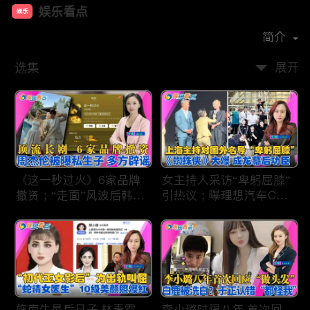
娱乐看点
娱乐
首播时间：
2021-01
简介
选集
展开
《这一秒过火》6家品牌
女主持人采访“卑躬屈膝”
撤资；“走面”风波后韩红
引热议；曝理想汽车CEO
现状；周杰伦被曝私生
将迎第六胎？娃哈哈私生
子；关晓彤拍完戏直奔网
子另起炉灶与宗馥莉相争
球场；李亚鹏一家云南团
；《蜘蛛侠》爆了 幕后
聚！
的功臣竟然还有成龙；大
S海外财产曝光 汪小菲证
实具俊晔争产！
施南生最后日子 林青霞
李小璐时隔八年 首次回