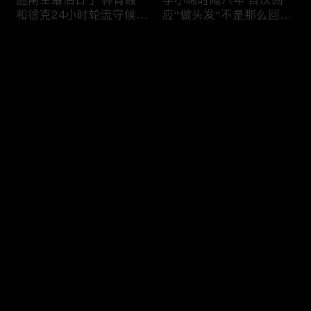
和徐克24小时轮流守候；
应“做头发“不是那么回
李小璐为出轨叫屈；女医
事！白鹿被骂八年 于正:
生"10级美颜证件照"爆红
是我为捧人 魔改28集；
评论
"治好了忧郁症"；老公修
白鹿被“强行”加戏，演员
杰楷认罪未满一天 贾静
该不该背锅？百万网红
雯遭遇3重打击；佟丽娅
“雅典娜”确认遇害 被闺蜜
您还没有登录，请先登录
跟陈思诚父母聚会！
骗去东南亚 ！
杨幂再传新恋情引爆全网
Rain两女儿照曝光全家闲
登录
C罗新剧 足坛黑幕抖出来
逛夏威夷；苏瑞将进演艺
大标题马筱梅霸气否认介
圈 14年没和阿汤哥见过
入大S婚姻；杨幂再传新
面；LV首次回应与茉莉奶
恋情引爆全网；C罗参演
白的官司；北大老师雷军
最新评论
最热
/
最新
新剧 足坛黑幕抖出来；
为王虹写推荐信 冲上热
谢贤遗嘱曝光张柏芝两子
搜；吴尊15岁女儿独自亮
快来抢沙发～
获遗产！
相《蜘蛛侠》首映！
日本推理小说大师东野圭
冲上热搜 李小璐被指疑
吾 因大肠癌辞世；川普
似秘密生二胎；汤唯官宣
当众调侃美女记者：长得
二胎得子；关于谢贤病因
美却很刻薄；乘客买了一
和遗产分配 谢霆锋声