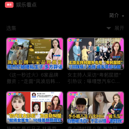
娱乐看点
娱乐
首播时间：
2021-01
简介
选集
展开
《这一秒过火》6家品牌
女主持人采访“卑躬屈膝”
撤资；“走面”风波后韩红
引热议；曝理想汽车CEO
现状；周杰伦被曝私生
将迎第六胎？娃哈哈私生
子；关晓彤拍完戏直奔网
子另起炉灶与宗馥莉相争
球场；李亚鹏一家云南团
；《蜘蛛侠》爆了 幕后
聚！
的功臣竟然还有成龙；大
S海外财产曝光 汪小菲证
实具俊晔争产！
施南生最后日子 林青霞
李小璐时隔八年 首次回