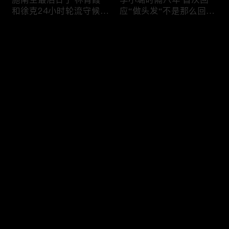
和徐克24小时轮流守候；
应“做头发“不是那么回
李小璐为出轨叫屈；女医
事！白鹿被骂八年 于正:
生"10级美颜证件照"爆红
是我为捧人 魔改28集；
评论
"治好了忧郁症"；老公修
白鹿被“强行”加戏，演员
杰楷认罪未满一天 贾静
该不该背锅？百万网红
雯遭遇3重打击；佟丽娅
“雅典娜”确认遇害 被闺蜜
您还没有登录，请先登录
跟陈思诚父母聚会！
骗去东南亚 ！
杨幂再传新恋情引爆全网
Rain两女儿照曝光全家闲
登录
C罗新剧 足坛黑幕抖出来
逛夏威夷；苏瑞将进演艺
大标题马筱梅霸气否认介
圈 14年没和阿汤哥见过
入大S婚姻；杨幂再传新
面；LV首次回应与茉莉奶
恋情引爆全网；C罗参演
白的官司；北大老师雷军
最新评论
最热
/
最新
新剧 足坛黑幕抖出来；
为王虹写推荐信 冲上热
谢贤遗嘱曝光张柏芝两子
搜；吴尊15岁女儿独自亮
快来抢沙发～
获遗产！
相《蜘蛛侠》首映！
日本推理小说大师东野圭
冲上热搜 李小璐被指疑
吾 因大肠癌辞世；川普
似秘密生二胎；汤唯官宣
当众调侃美女记者：长得
二胎得子；关于谢贤病因
美却很刻薄；乘客买了一
和遗产分配 谢霆锋声