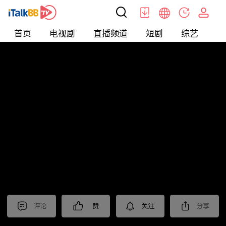
首页
电视剧
直播频道
短剧
综艺
电
北美
>
娱乐
>
娱乐看点
评论
赞
关注
分享