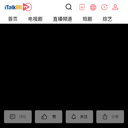
首页
电视剧
直播频道
短剧
综艺
电
北美
>
娱乐
>
娱乐看点
评论
赞
关注
分享