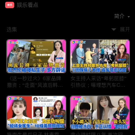
娱乐看点
娱乐
首播时间：
2021-01
简介
选集
展开
《这一秒过火》6家品牌
女主持人采访“卑躬屈膝”
撤资；“走面”风波后韩红
引热议；曝理想汽车CEO
现状；周杰伦被曝私生
将迎第六胎？娃哈哈私生
子；关晓彤拍完戏直奔网
子另起炉灶与宗馥莉相争
球场；李亚鹏一家云南团
；《蜘蛛侠》爆了 幕后
聚！
的功臣竟然还有成龙；大
S海外财产曝光 汪小菲证
实具俊晔争产！
施南生最后日子 林青霞
李小璐时隔八年 首次回