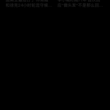
和徐克24小时轮流守候；
应“做头发“不是那么回
李小璐为出轨叫屈；女医
事！白鹿被骂八年 于正:
生"10级美颜证件照"爆红
是我为捧人 魔改28集；
评论
"治好了忧郁症"；老公修
白鹿被“强行”加戏，演员
杰楷认罪未满一天 贾静
该不该背锅？百万网红
雯遭遇3重打击；佟丽娅
“雅典娜”确认遇害 被闺蜜
您还没有登录，请先登录
跟陈思诚父母聚会！
骗去东南亚 ！
杨幂再传新恋情引爆全网
Rain两女儿照曝光全家闲
登录
C罗新剧 足坛黑幕抖出来
逛夏威夷；苏瑞将进演艺
大标题马筱梅霸气否认介
圈 14年没和阿汤哥见过
入大S婚姻；杨幂再传新
面；LV首次回应与茉莉奶
恋情引爆全网；C罗参演
白的官司；北大老师雷军
最新评论
最热
/
最新
新剧 足坛黑幕抖出来；
为王虹写推荐信 冲上热
谢贤遗嘱曝光张柏芝两子
搜；吴尊15岁女儿独自亮
快来抢沙发～
获遗产！
相《蜘蛛侠》首映！
日本推理小说大师东野圭
冲上热搜 李小璐被指疑
吾 因大肠癌辞世；川普
似秘密生二胎；汤唯官宣
当众调侃美女记者：长得
二胎得子；关于谢贤病因
美却很刻薄；乘客买了一
和遗产分配 谢霆锋声